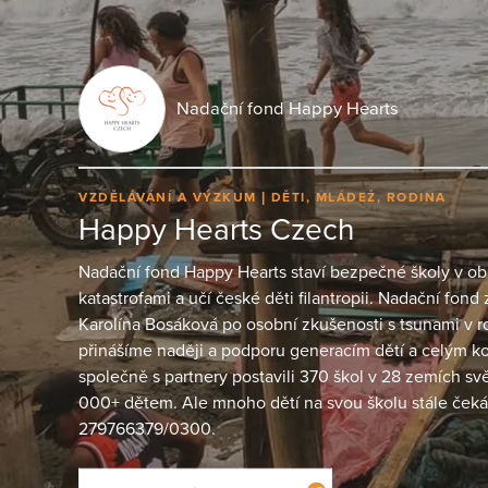
Nadační fond Happy Hearts
VZDĚLÁVÁNÍ A VÝZKUM
DĚTI, MLÁDEŽ, RODINA
Happy Hearts Czech
Nadační fond Happy Hearts staví bezpečné školy v ob
katastrofami a učí české děti filantropii. Nadační fon
Karolína Bosáková po osobní zkušenosti s tsunami v r
přinášíme naději a podporu generacím dětí a celým 
společně s partnery postavili 370 škol v 28 zemích svě
000+ dětem. Ale mnoho dětí na svou školu stále čeká.
279766379/0300.