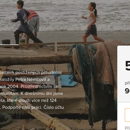
lastech postižených přírodními
d založily Petra Němcová a
př
oce 2004. Prostřednictvím škol
9
komunitám. K dnešnímu dni jsme
ta, které slouží více než 124
 Podpořte naši práci. Číslo účtu
Př