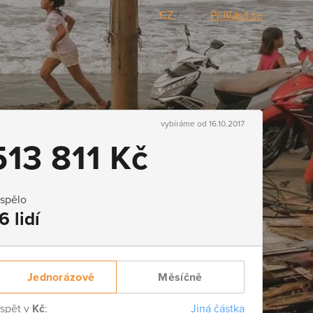
CZ
/
EN
Přihlásit se
vybíráme od 16.10.2017
513 811 Kč
ispělo
6 lidí
Jednorázově
Měsíčně
ispět v
Kč
:
Jiná částka