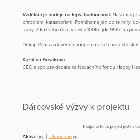
Vzdělání je naděje na lepší budoucnost.
Naší misí je
přírodními katastrofami. Pomáháme jen do té míry, d
samy. Z každého daru ve výši 100Kč jde 95Kč na po
Děkuji Vám za důvěru a podporu našich projektů škol,
Karolína Bosáková
CEO a spoluzakladatelka Nadačního fondu Happy Hea
Dárcovské výzvy k projektu
Podpořte tento projekt ještě víc
Aktivní
|
Ukončené
(0)
(4)