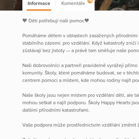
+9
Informace
Komentáře
🧡 Děti potřebují naši pomoc🧡
Pomáháme dětem v oblastech zasažených přírodními k
stabilního zázemí. pro vzdělání. Když katastrofy zničí in
zůstávají bez jistoty — a právě tam směřuje naše pom
Naši dobrovolníci a partneři pravidelně vyrážejí přímo
komunity. Školy, které pomáháme budovat, se v těcht
centrem pomoci a místem, kde mohou rodiny najít pod
Naše školy jsou nejen místem pro vzdělání dětí, ale ta
mohou setkat a najít podporu. Školy Happy Hearts js
dalšími přírodními katastrofami.
Vaše podpora může prostřednictvím vzdělání změnit ž