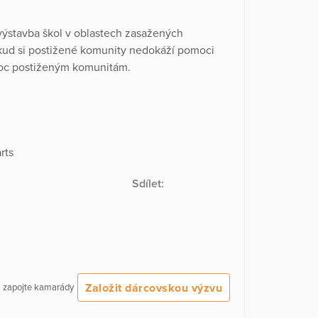
 výstavba škol v oblastech zasažených
okud si postižené komunity nedokáží pomoci
moc postiženým komunitám.
rts
Sdílet:
Založit dárcovskou výzvu
 a zapojte kamarády