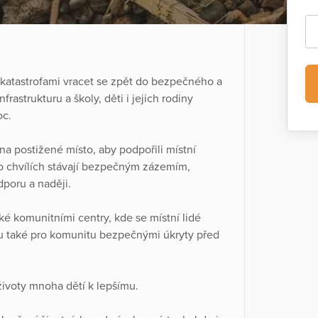
atastrofami vracet se zpět do bezpečného a
frastrukturu a školy, děti i jejich rodiny
oc.
 na postižené místo, aby podpořili místní
o chvílích stávají bezpečným zázemím,
poru a naději.
ké komunitními centry, kde se místní lidé
ou také pro komunitu bezpečnými úkryty před
ivoty mnoha dětí k lepšímu.