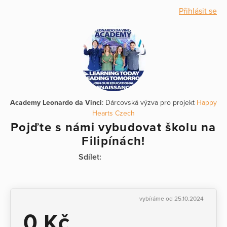
Přihlásit se
Academy Leonardo da Vinci
: Dárcovská výzva pro projekt
Happy
Hearts Czech
Pojďte s námi vybudovat školu na
Filipínách!
Sdílet:
vybíráme od 25.10.2024
0 Kč