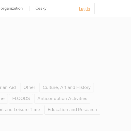
 organization
Česky
Log In
rian Aid
Other
Culture, Art and History
ine
FLOODS
Anticorruption Activities
rt and Leisure Time
Education and Research