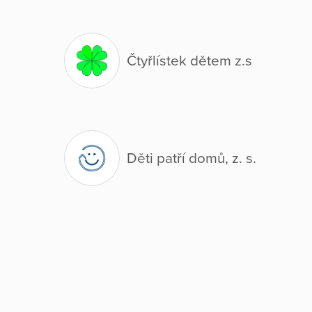
Čtyřlístek dětem z.s
Děti patří domů, z. s.