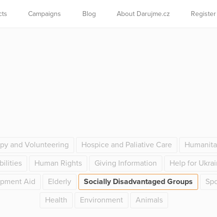
cts
Campaigns
Blog
About Darujme.cz
Register
opy and Volunteering
Hospice and Paliative Care
Humanita
ilities
Human Rights
Giving Information
Help for Ukra
pment Aid
Elderly
Socially Disadvantaged Groups
Spo
Health
Environment
Animals