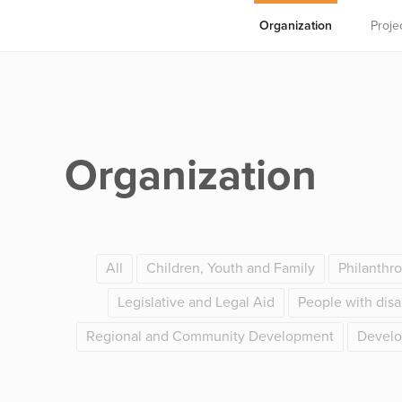
Organization
Proje
Organization
All
Children, Youth and Family
Philanthr
Legislative and Legal Aid
People with disab
Regional and Community Development
Develo