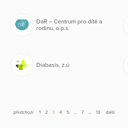
DaR – Centrum pro dítě a
rodinu, o.p.s.
Diabasis, z.ú
předchozí
1
2
3
4
5
…
7
…
13
další