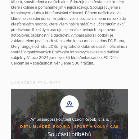
táborů, soustředění a dalších akcí. Sdružujeme křesťanské trenéry,
které školíme a pomáháme jim v jejich rozvoji. Spolupracujeme s
fotbalovými kluby a křesťanskými církvemi. Během našich aktivit
klademe zásadní důraz na jednotlivce a pozitivní změnu na základě
křesťanských hodnot, které všem našim hráčům a účastníkům akcí
předáváme. S každým pracujeme na více rovinách - sportovní
(fotbalové), osobnostní a duchovní. Ambassadors Football je
zakladatelem prvního křesťanského klubu Ambassadors FC Praha,
který funguje od roku 2016. Týmy tohoto klubu se účastní oficiálních
soutěží organizovaných Pražským fotbalovým svazem a dalšími
subjekty. V roce 2024 jsme založili klub Ambassadors FC Děčín.
Celkem se v současnosti věnujeme 500 hráčům.
UKONČENÉ PROJEKTY
Ambassadors Football Czech Republic, z. s.
DĚTI, MLÁDEŽ, RODINA
SPORT A VOLNÝ ČAS
Součástí příběhů