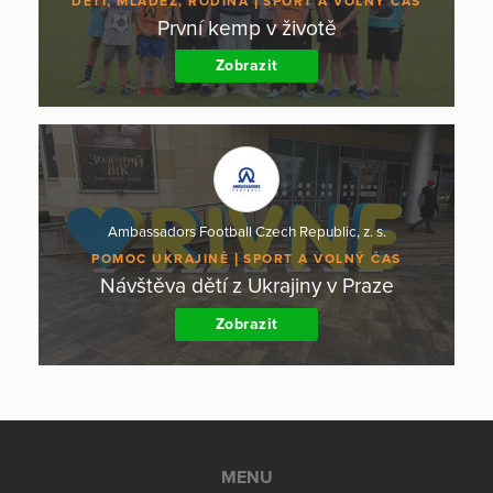
DĚTI, MLÁDEŽ, RODINA
SPORT A VOLNÝ ČAS
První kemp v životě
Zobrazit
Ambassadors Football Czech Republic, z. s.
POMOC UKRAJINĚ
SPORT A VOLNÝ ČAS
Návštěva dětí z Ukrajiny v Praze
Zobrazit
MENU