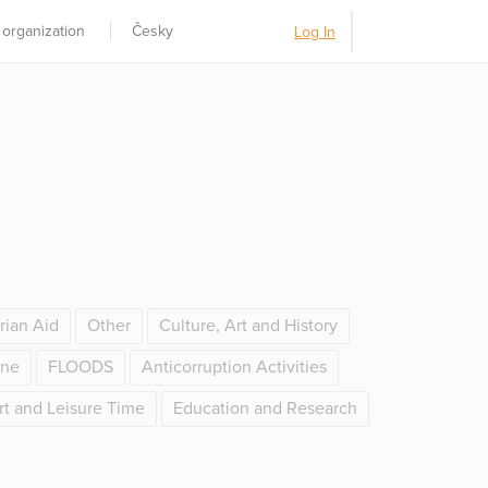
 organization
Česky
Log In
rian Aid
Other
Culture, Art and History
ine
FLOODS
Anticorruption Activities
rt and Leisure Time
Education and Research