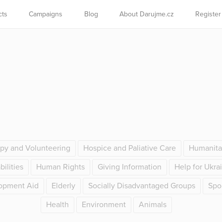
cts
Campaigns
Blog
About Darujme.cz
Register
opy and Volunteering
Hospice and Paliative Care
Humanita
ilities
Human Rights
Giving Information
Help for Ukra
opment Aid
Elderly
Socially Disadvantaged Groups
Spo
Health
Environment
Animals