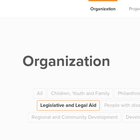
Organization
Proje
Organization
All
Children, Youth and Family
Philanthr
Legislative and Legal Aid
People with disab
Regional and Community Development
Devel