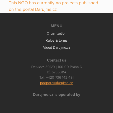
This NGO has currently no projects published
on the portal Darujme.cz
MENU
Organization
Rules & terms
About Darujme.cz
Contact us
Dejvická 306/9 | 160 00 Praha 6
IČ: 67360114
Tel.: +420 736 142 491
podpora@darujme.cz
Darujme.cz is operated by