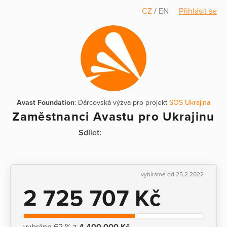
CZ
/
EN
Přihlásit se
Avast Foundation
: Dárcovská výzva pro projekt
SOS Ukrajina
Zaměstnanci Avastu pro Ukrajinu
Sdílet:
vybíráme od 25.2.2022
2 725 707 Kč
vybráno 62 % z
4 400 000 Kč