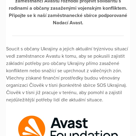
zaměstnanci Avastu rozhodli projevit solidaritu s
rodinami a občany zasaženými vojenským konfliktem.
Připojte se k naší zaměstnanecké sbírce podporované
Nadací Avast.
Soucit s občany Ukrajiny a jejich aktuální trýznivou situací
vedl zaměstnance Avastu k tomu, aby se pokusili zajistit
základní potřeby pro občany Ukrajiny přímo zasažené
konfliktem nebo snažící se uprchnout z válečných zón.
Všechny získané finanční prostředky budou věnovány
organizaci Člověk v tísni (konkrétně sbírce SOS Ukrajina).
Člověk v tísni již pracuje v terénu, aby pomohl a zajistil
nejdůležitější potřeby lidí dle aktuální situace.