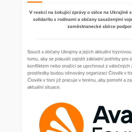
V reakci na šokující zprávy o válce na Ukrajině 
solidaritu s rodinami a občany zasaženými voj
zaměstnanecké sbírce podpor
Soucit s občany Ukrajiny a jejich aktuální trýznivo
tomu, aby se pokusili zajistit základní potřeby pr
konfliktem nebo snažící se uprchnout z válečných 
prostředky budou věnovány organizaci Člověk v tís
Člověk v tísni již pracuje v terénu, aby pomohl a zaji
aktuální situace.