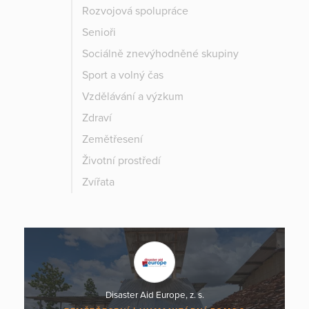
Rozvojová spolupráce
Senioři
Sociálně znevýhodněné skupiny
Sport a volný čas
Vzdělávání a výzkum
Zdraví
Zemětřesení
Životní prostředí
Zvířata
Disaster Aid Europe, z. s.