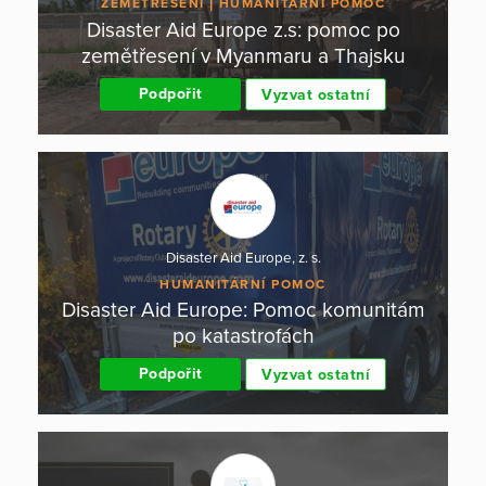
ZEMĚTŘESENÍ
HUMANITÁRNÍ POMOC
Disaster Aid Europe z.s: pomoc po
zemětřesení v Myanmaru a Thajsku
Podpořit
Vyzvat ostatní
Disaster Aid Europe, z. s.
HUMANITÁRNÍ POMOC
Disaster Aid Europe: Pomoc komunitám
po katastrofách
Podpořit
Vyzvat ostatní