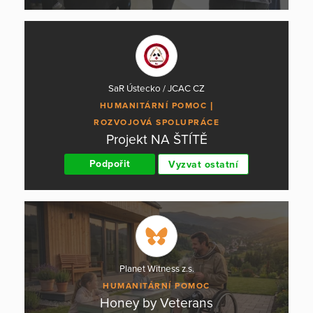
SaR Ústecko / JCAC CZ
HUMANITÁRNÍ POMOC
ROZVOJOVÁ SPOLUPRÁCE
Projekt NA ŠTÍTĚ
Podpořit
Vyzvat ostatní
Planet Witness z.s.
HUMANITÁRNÍ POMOC
Honey by Veterans