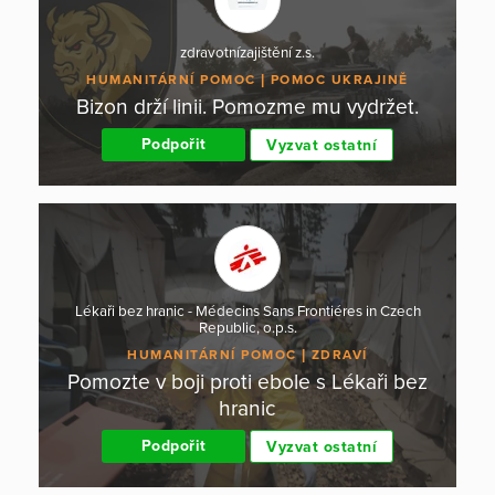
zdravotnízajištění z.s.
HUMANITÁRNÍ POMOC
POMOC UKRAJINĚ
Bizon drží linii. Pomozme mu vydržet.
Podpořit
Vyzvat ostatní
Lékaři bez hranic - Médecins Sans Frontiéres in Czech
Republic, o.p.s.
HUMANITÁRNÍ POMOC
ZDRAVÍ
Pomozte v boji proti ebole s Lékaři bez
hranic
Podpořit
Vyzvat ostatní