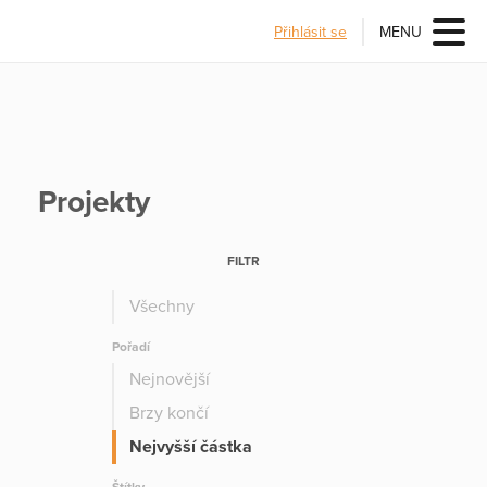
Přihlásit se
MENU
Projekty
FILTR
Všechny
Pořadí
Nejnovější
Brzy končí
Nejvyšší částka