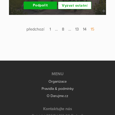
Podpořit
Vyzvat ostatní
předchozí
1
…
8
…
13
14
15
MENU
Organizace
Pravidla & podmínky
O Darujme.cz
Kontaktujte nás