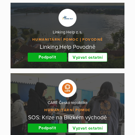
Linking Help z. s.
HUMANITÁRNÍ POMOC
POVODNĚ
Linking.Help Povodně
Podpořit
Vyzvat ostatní
CARE Česká republika
HUMANITÁRNÍ POMOC
SOS: Krize na Blízkém východě
Podpořit
Vyzvat ostatní