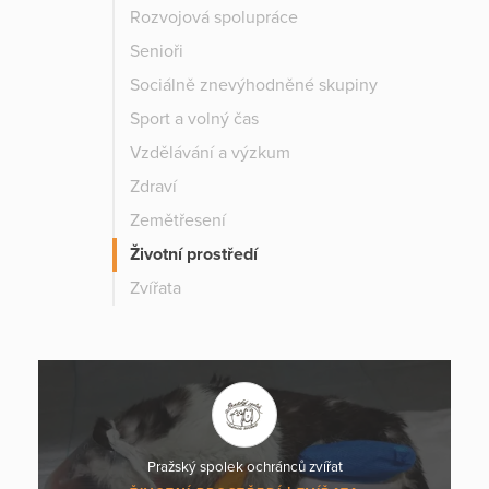
Rozvojová spolupráce
Senioři
Sociálně znevýhodněné skupiny
Sport a volný čas
Vzdělávání a výzkum
Zdraví
Zemětřesení
Životní prostředí
Zvířata
Pražský spolek ochránců zvířat