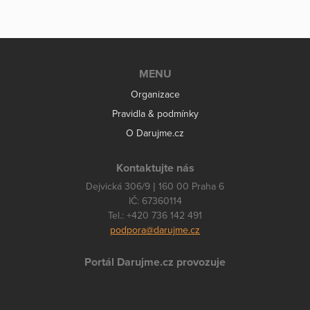
MENU
Organizace
Pravidla & podmínky
O Darujme.cz
Kontaktujte nás
Dejvická 306/9 | 160 00 Praha 6
IČ: 67360114
Tel.: +420 736 142 491
podpora@darujme.cz
Portál Darujme.cz provozuje