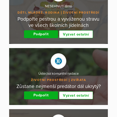
NESEHNUTÍ Brno
DĚTI, MLÁDEŽ, RODINA
ŽIVOTNÍ PROSTŘEDÍ
Podpořte pestrou a vyváženou stravu
ve všech školních jídelnách
Podpořit
Vyzvat ostatní
Ústecká komunitní nadace
ŽIVOTNÍ PROSTŘEDÍ
ZVÍŘATA
Zůstane nejmenší predátor dál ukrytý?
Podpořit
Vyzvat ostatní