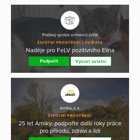
Pražský spolek ochránců zvířat
ŽIVOTNÍ PROSTŘEDÍ
ZVÍŘATA
Naděje pro FeLV pozitivního Elina
Podpořit
Vyzvat ostatní
Arnika, z. s.
ŽIVOTNÍ PROSTŘEDÍ
25 let Arniky: podpořte další roky práce
pro přírodu, zdraví a lidi