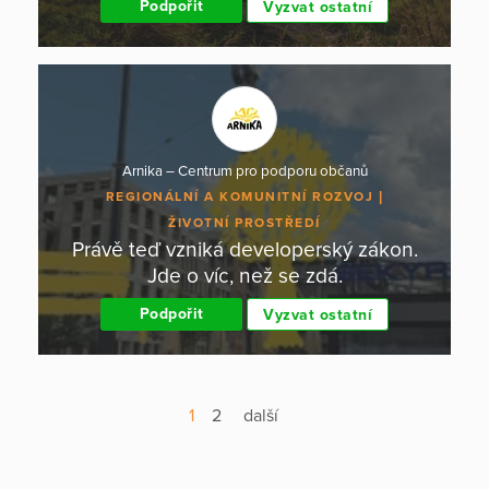
Podpořit
Vyzvat ostatní
Arnika – Centrum pro podporu občanů
REGIONÁLNÍ A KOMUNITNÍ ROZVOJ
ŽIVOTNÍ PROSTŘEDÍ
Právě teď vzniká developerský zákon.
Jde o víc, než se zdá.
Podpořit
Vyzvat ostatní
1
2
další