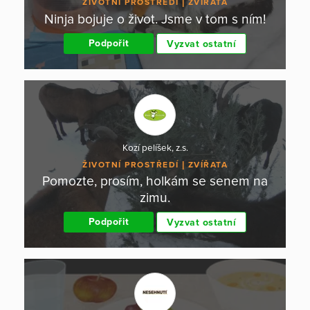
ŽIVOTNÍ PROSTŘEDÍ
ZVÍŘATA
Ninja bojuje o život. Jsme v tom s ním!
Podpořit
Vyzvat ostatní
Kozí pelíšek, z.s.
ŽIVOTNÍ PROSTŘEDÍ
ZVÍŘATA
Pomozte, prosím, holkám se senem na
zimu.
Podpořit
Vyzvat ostatní