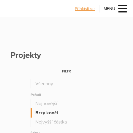
Přihlásit se
MENU
Projekty
FILTR
Všechny
Pořadí
Nejnovější
Brzy končí
Nejvyšší částka