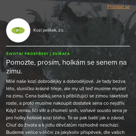
Přihlásit se
Kozí pelíšek, z.s.
ŽIVOTNÍ PROSTŘEDÍ
ZVÍŘATA
Pomozte, prosím, holkám se senem na
zimu.
Milé naše kozí dobrodějky a dobrodějové. Je tady bezva
léto, sluníčko krásně hřeje, ale my už teď musíme myslet
na zimu. Cena balíků sena s přibližující se zimou raketově
roste, a proto musíme nakoupit dostatek sena co nejdřív.
Když venku fičí vítr a chumelí sníh, voňavé sousto sena je
pro holky hotové kozí blaho. To se pak baští jak o závod.
Chuť do života a k jídlu děvčatům rozhodně neschází.
Budeme velice vděční za jakýkoliv příspěvek, dle vašich