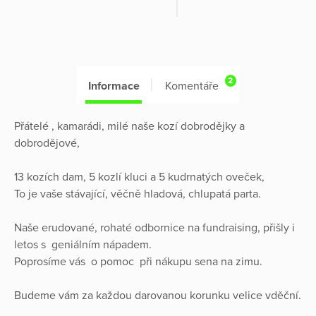
2
Informace
Komentáře
Přátelé , kamarádi, milé naše kozí dobrodějky a
dobrodějové,
13 kozích dam, 5 kozlí kluci a 5 kudrnatých oveček,
To je vaše stávající, věčně hladová, chlupatá parta.
Naše erudované, rohaté odbornice na fundraising, přišly i
letos s geniálním nápadem.
Poprosíme vás o pomoc při nákupu sena na zimu.
Budeme vám za každou darovanou korunku velice vděční.