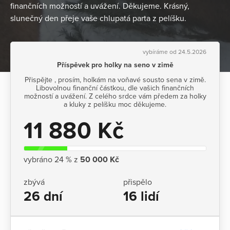
finančních možností a uvážení. Děkujeme. Krásný,
slunečný den přeje vaše chlupatá parta z pelíšku.
vybíráme od 24.5.2026
Příspěvek pro holky na seno v zimě
Přispějte , prosím, holkám na voňavé sousto sena v zimě.
Libovolnou finanční částkou, dle vašich finančních
možností a uvážení. Z celého srdce vám předem za holky
a kluky z pelíšku moc děkujeme.
11 880 Kč
vybráno 24 % z
50 000 Kč
zbývá
přispělo
26 dní
16 lidí