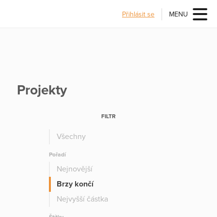
Přihlásit se
MENU
Projekty
FILTR
Všechny
Pořadí
Nejnovější
Brzy končí
Nejvyšší částka