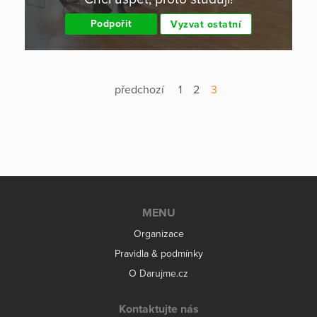
Podpořit
Vyzvat ostatní
předchozí
1
2
3
MENU
Organizace
Pravidla & podmínky
O Darujme.cz
Kontaktujte nás