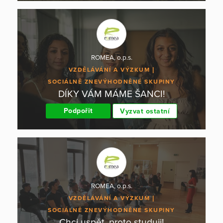
ROMEA, o.p.s.
VZDĚLÁVÁNÍ A VÝZKUM
SOCIÁLNĚ ZNEVÝHODNĚNÉ SKUPINY
DÍKY VÁM MÁME ŠANCI!
Podpořit
Vyzvat ostatní
ROMEA, o.p.s.
VZDĚLÁVÁNÍ A VÝZKUM
SOCIÁLNĚ ZNEVÝHODNĚNÉ SKUPINY
Chci uspět, proto studuji!