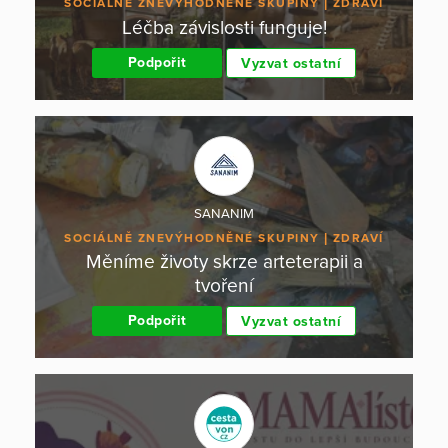
SOCIÁLNĚ ZNEVÝHODNĚNÉ SKUPINY
ZDRAVÍ
Léčba závislosti funguje!
Podpořit
Vyzvat ostatní
SANANIM
SOCIÁLNĚ ZNEVÝHODNĚNÉ SKUPINY
ZDRAVÍ
Měníme životy skrze arteterapii a
tvoření
Podpořit
Vyzvat ostatní