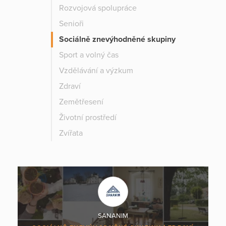
Rozvojová spolupráce
Senioři
Sociálně znevýhodněné skupiny
Sport a volný čas
Vzdělávání a výzkum
Zdraví
Zemětřesení
Životní prostředí
Zvířata
SANANIM