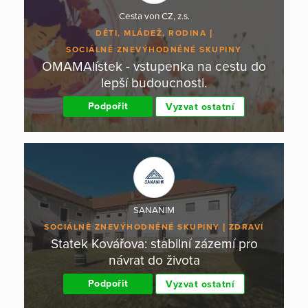
Cesta von CZ, z.s.
DĚTI, MLÁDEŽ, RODINA
SOCIÁLNĚ ZNEVÝHODNĚNÉ SKUPINY
OMAMAlístek - vstupenka na cestu do
lepší budoucnosti.
Podpořit
Vyzvat ostatní
SANANIM
SOCIÁLNĚ ZNEVÝHODNĚNÉ SKUPINY
ZDRAVÍ
Statek Kovářova: stabilní zázemí pro
návrat do života
Podpořit
Vyzvat ostatní