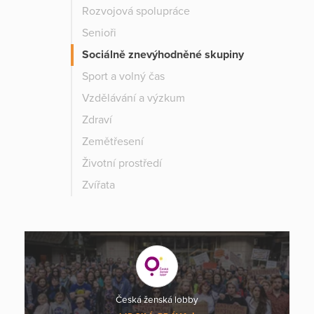
Rozvojová spolupráce
Senioři
Sociálně znevýhodněné skupiny
Sport a volný čas
Vzdělávání a výzkum
Zdraví
Zemětřesení
Životní prostředí
Zvířata
Česká ženská lobby