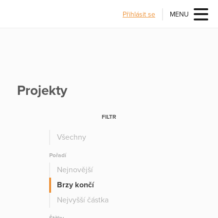
Přihlásit se
MENU
Projekty
FILTR
Všechny
Pořadí
Nejnovější
Brzy končí
Nejvyšší částka