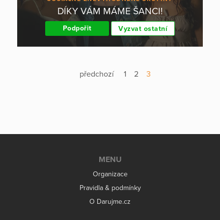
DÍKY VÁM MÁME ŠANCI!
Podpořit
Vyzvat ostatní
předchozí
1
2
3
MENU
Organizace
Pravidla & podmínky
O Darujme.cz