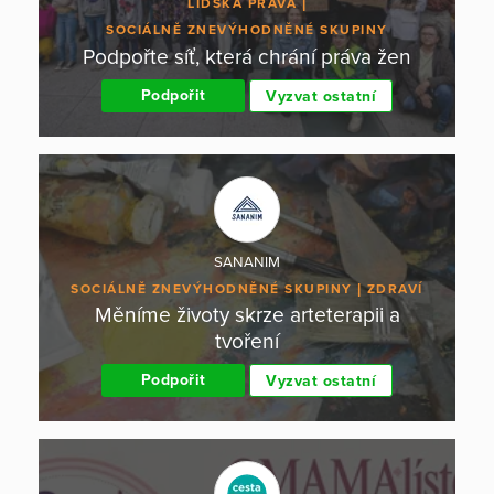
LIDSKÁ PRÁVA
SOCIÁLNĚ ZNEVÝHODNĚNÉ SKUPINY
Podpořte síť, která chrání práva žen
Podpořit
Vyzvat ostatní
SANANIM
SOCIÁLNĚ ZNEVÝHODNĚNÉ SKUPINY
ZDRAVÍ
Měníme životy skrze arteterapii a
tvoření
Podpořit
Vyzvat ostatní