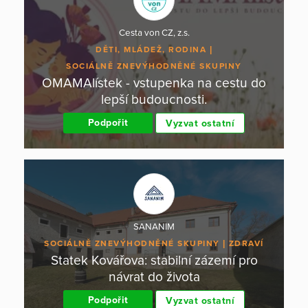
Cesta von CZ, z.s.
DĚTI, MLÁDEŽ, RODINA
SOCIÁLNĚ ZNEVÝHODNĚNÉ SKUPINY
OMAMAlístek - vstupenka na cestu do
lepší budoucnosti.
Podpořit
Vyzvat ostatní
SANANIM
SOCIÁLNĚ ZNEVÝHODNĚNÉ SKUPINY
ZDRAVÍ
Statek Kovářova: stabilní zázemí pro
návrat do života
Podpořit
Vyzvat ostatní