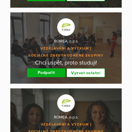
ROMEA, o.p.s.
VZDĚLÁVÁNÍ A VÝZKUM
SOCIÁLNĚ ZNEVÝHODNĚNÉ SKUPINY
Chci uspět, proto studuji!
Podpořit
Vyzvat ostatní
ROMEA, o.p.s.
VZDĚLÁVÁNÍ A VÝZKUM
SOCIÁLNĚ ZNEVÝHODNĚNÉ SKUPINY