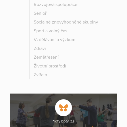
Rozvojová spolupráce
Senioři
Sociálně znevýhodněné skupiny
Sport a volný čas
Vzdělávání a výzkum
Zdraví
Zemětřesení
Životní prostředí
Zvířata
Proty boty, z.s.