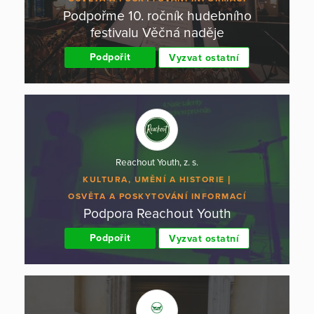
Podpořme 10. ročník hudebního
festivalu Věčná naděje
Podpořit
Vyzvat ostatní
Reachout Youth, z. s.
KULTURA, UMĚNÍ A HISTORIE
OSVĚTA A POSKYTOVÁNÍ INFORMACÍ
Podpora Reachout Youth
Podpořit
Vyzvat ostatní