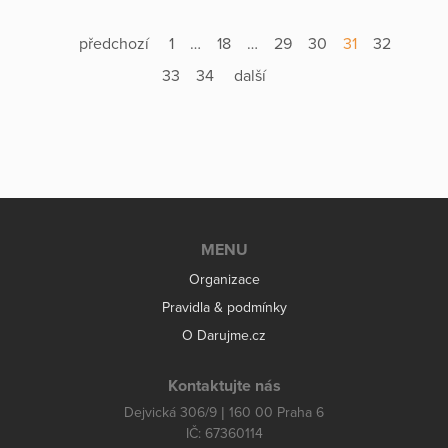
předchozí
1
…
18
…
29
30
31
32
33
34
další
MENU
Organizace
Pravidla & podmínky
O Darujme.cz
Kontaktujte nás
Dejvická 306/9 | 160 00 Praha 6
IČ: 67360114