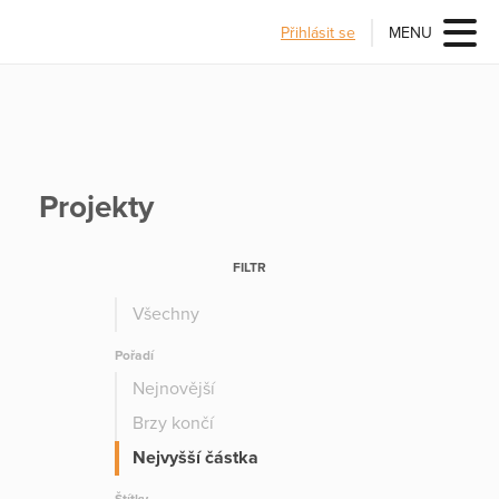
Přihlásit se
MENU
Projekty
FILTR
Všechny
Pořadí
Nejnovější
Brzy končí
Nejvyšší částka