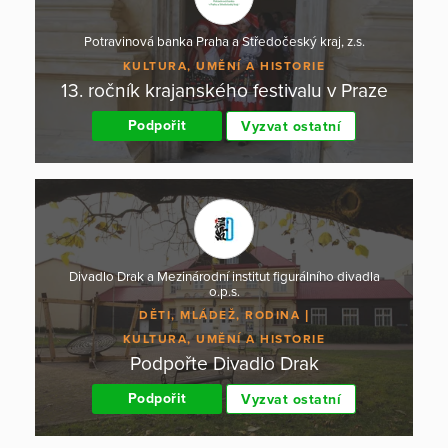
Potravinová banka Praha a Středočeský kraj, z.s.
KULTURA, UMĚNÍ A HISTORIE
13. ročník krajanského festivalu v Praze
Podpořit
Vyzvat ostatní
Divadlo Drak a Mezinárodní institut figurálního divadla
o.p.s.
DĚTI, MLÁDEŽ, RODINA
KULTURA, UMĚNÍ A HISTORIE
Podpořte Divadlo Drak
Podpořit
Vyzvat ostatní