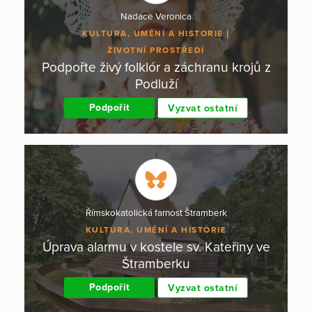
Nadace Veronica
KULTURA, UMĚNÍ A HISTORIE
ŽIVOTNÍ PROSTŘEDÍ
Podpořte živý folklór a záchranu krojů z
Podluží
Podpořit
Vyzvat ostatní
Římskokatolická farnost Štramberk
KULTURA, UMĚNÍ A HISTORIE
Úprava alarmu v kostele sv. Kateřiny ve
Štramberku
Podpořit
Vyzvat ostatní