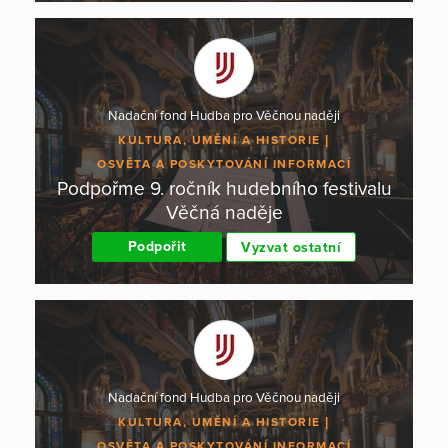
Nadační fond Hudba pro Věčnou naději
KULTURA, UMĚNÍ A HISTORIE
OSVĚTA A POSKYTOVÁNÍ INFORMACÍ
Podpořme 9. ročník hudebního festivalu
Věčná naděje
Podpořit
Vyzvat ostatní
Nadační fond Hudba pro Věčnou naději
KULTURA, UMĚNÍ A HISTORIE
OSVĚTA A POSKYTOVÁNÍ INFORMACÍ