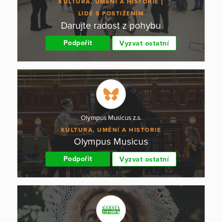
KULTURA, UMĚNÍ A HISTORIE
LIDÉ S POSTIŽENÍM
Darujte radost z pohybu
Podpořit
Vyzvat ostatní
Olympus Musicus z.s.
KULTURA, UMĚNÍ A HISTORIE
Olympus Musicus
Podpořit
Vyzvat ostatní