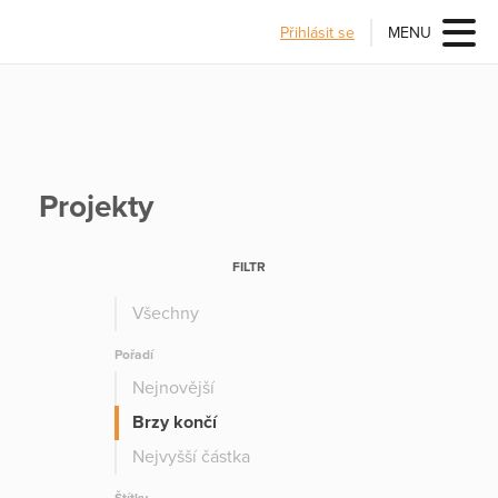
Přihlásit se
MENU
Projekty
FILTR
Všechny
Pořadí
Nejnovější
Brzy končí
Nejvyšší částka