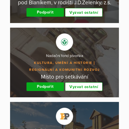
pod Blaníkem, v rodišti J.D.Zelenky, z.s.
Podpořit
Vyzvat ostatní
Nadační fond pivoňka
KULTURA, UMĚNÍ A HISTORIE
REGIONÁLNÍ A KOMUNITNÍ ROZVOJ
Místo pro setkávání
Podpořit
Vyzvat ostatní