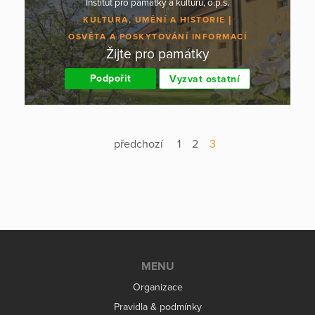
Institut pro památky a kulturu, o.p.s.
KULTURA, UMĚNÍ A HISTORIE
OSVĚTA A POSKYTOVÁNÍ INFORMACÍ
Žijte pro památky
Podpořit
Vyzvat ostatní
předchozí
1
2
3
MENU
Organizace
Pravidla & podmínky