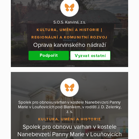
S.O.S. Karviná, z.s.
KULTURA, UMĚNÍ A HISTORIE
REGIONÁLNÍ A KOMUNITNÍ ROZVOJ
Oprava karvinského nádraží
Podpořit
Vyzvat ostatní
Spolek pro obnovu varhan v kostele Nanebevzetí Panny
Marie v Louňovicích pod Blaníkem, v rodišti J. D. Zelenky,
z. s.
KULTURA, UMĚNÍ A HISTORIE
Spolek pro obnovu varhan v kostele
Nanebevzetí Panny Marie v Louňovicích