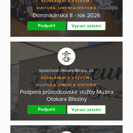
VZDĚLÁVÁNÍ A VÝZKUM
KULTURA, UMĚNÍ A HISTORIE
Dominikánská 8 - rok 2026
Podpořit
Vyzvat ostatní
Společnost Otokara Březiny, z.s.
VZDĚLÁVÁNÍ A VÝZKUM
KULTURA, UMĚNÍ A HISTORIE
Podpora průvodcovské služby Muzea
Otokara Březiny
Podpořit
Vyzvat ostatní