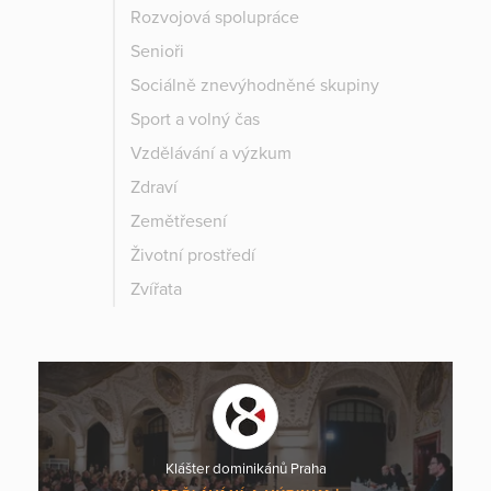
Rozvojová spolupráce
Senioři
Sociálně znevýhodněné skupiny
Sport a volný čas
Vzdělávání a výzkum
Zdraví
Zemětřesení
Životní prostředí
Zvířata
Klášter dominikánů Praha