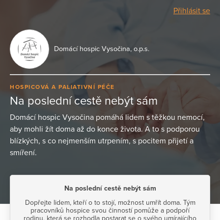
Přihlásit se
Domácí hospic Vysočina, o.p.s.
HOSPICOVÁ A PALIATIVNÍ PÉČE
Na poslední cestě nebýt sám
Domácí hospic Vysočina pomáhá lidem s těžkou nemocí,
aby mohli žít doma až do konce života. A to s podporou
blízkých, s co nejmenším utrpením, s pocitem přijetí a
smíření.
Na poslední cestě nebýt sám
Dopřejte lidem, kteří o to stojí, možnost umřít doma. Tým
pracovníků hospice svou činností pomůže a podpoří
rodinu, která se rozhodla postarat se o svého umírajícího