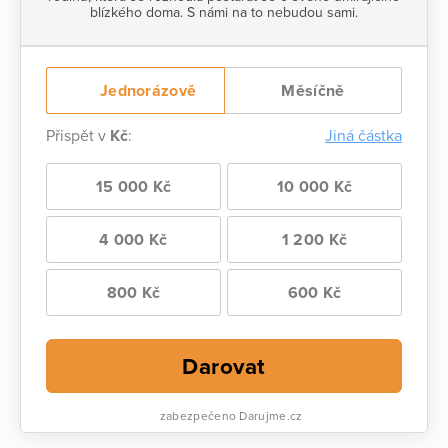
blízkého doma. S námi na to nebudou sami.
Jednorázově
Měsíčně
Přispět v
Kč
:
Jiná částka
15 000 Kč
10 000 Kč
4 000 Kč
1 200 Kč
800 Kč
600 Kč
Darovat
zabezpečeno Darujme.cz