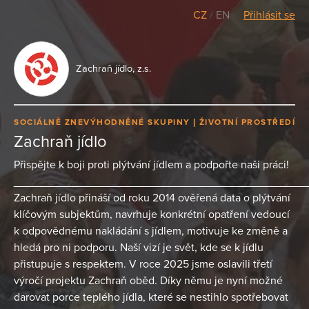
CZ
/
EN
Přihlásit se
Zachraň jídlo, z.s.
SOCIÁLNĚ ZNEVÝHODNĚNÉ SKUPINY
ŽIVOTNÍ PROSTŘEDÍ
Zachraň jídlo
Přispějte k boji proti plýtvání jídlem a podpořte naši práci!
_______________________________________________
Zachraň jídlo přináší od roku 2014 ověřená data o plýtvání
klíčovým subjektům, navrhuje konkrétní opatření vedoucí
k odpovědnému nakládání s jídlem, motivuje ke změně a
hledá pro ni podporu. Naší vizí je svět, kde se k jídlu
přistupuje s respektem. V roce 2025 jsme oslavili třetí
výročí projektu Zachraň oběd. Díky němu je nyní možné
darovat porce teplého jídla, které se nestihlo spotřebovat