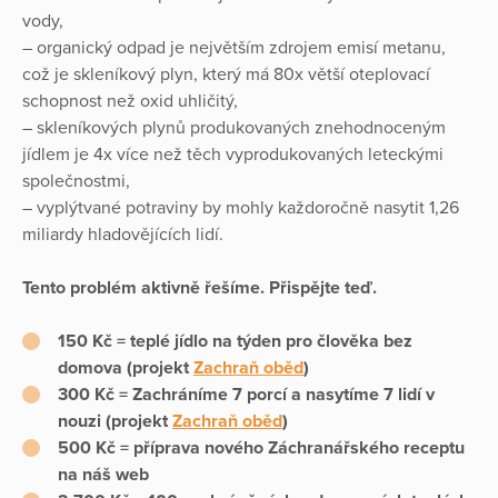
vody,
– organický odpad je největším zdrojem emisí metanu,
což je skleníkový plyn, který má 80x větší oteplovací
schopnost než oxid uhličitý,
– skleníkových plynů produkovaných znehodnoceným
jídlem je 4x více než těch vyprodukovaných leteckými
společnostmi,
– vyplýtvané potraviny by mohly každoročně nasytit 1,26
miliardy hladovějících lidí.
Tento problém aktivně řešíme. Přispějte teď.
150 Kč = teplé jídlo na týden pro člověka bez
domova (projekt
Zachraň oběd
)
300 Kč = Zachráníme 7 porcí a nasytíme 7 lidí v
nouzi (projekt
Zachraň oběd
)
500 Kč = příprava nového Záchranářského receptu
na náš web