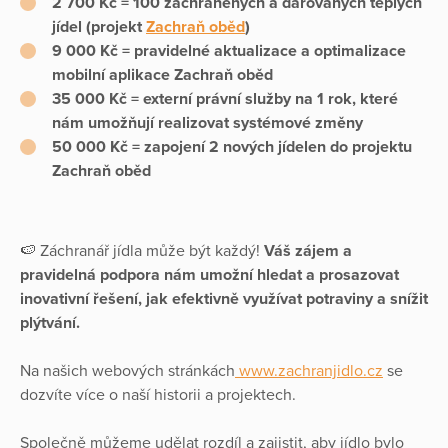
2 700 Kč = 100 zachráněných a darovaných teplých
jídel (projekt
Zachraň oběd
)
9 000 Kč = pravidelné aktualizace a optimalizace
mobilní aplikace Zachraň oběd
35 000 Kč = externí právní služby na 1 rok, které
nám umožňují realizovat systémové změny
50 000 Kč = zapojení 2 nových jídelen do projektu
Zachraň oběd
🍉 Záchranář jídla může být každý!
Váš zájem a
pravidelná podpora nám umožní hledat a prosazovat
inovativní řešení, jak efektivně využívat potraviny a snížit
plýtvání.
Na našich webových stránkách
www.zachranjidlo.cz
se
dozvíte více o naší historii a projektech.
Společně můžeme udělat rozdíl a zajistit, aby jídlo bylo