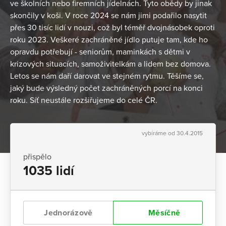
ve školních nebo firemních jídelnách. Tyto obědy by jinak
skončily v koši. V roce 2024 se nám jimi podařilo nasytit
přes 30 tisíc lidí v nouzi, což byl téměř dvojnásobek oproti
roku 2023. Veškeré zachráněné jídlo putuje tam, kde ho
opravdu potřebují - seniorům, maminkách s dětmi v
krizových situacích, samoživitelkám a lidem bez domova.
Letos se nám daří darovat ve stejném rytmu. Těšíme se,
jaký bude výsledný počet zachráněných porcí na konci
roku. Síť neustále rozšiřujeme do celé ČR.
vybíráme od 30.4.2015
přispělo
1035 lidí
Jednorázově
Měsíčně