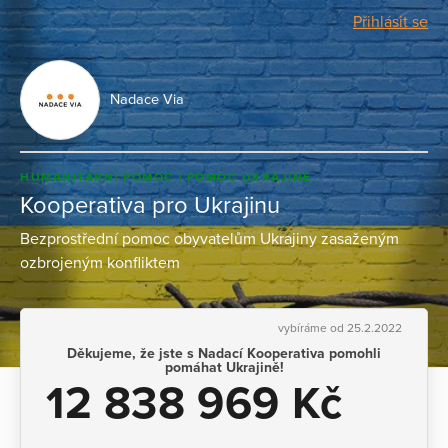
Přihlásit se
Nadace Via
HUMANITÁRNÍ POMOC
POMOC UKRAJINĚ
Kooperativa pro Ukrajinu
Bezprostřední pomoc obyvatelům Ukrajiny zasaženým
ozbrojeným konfliktem
vybíráme od 25.2.2022
Děkujeme, že jste s Nadací Kooperativa pomohli
pomáhat Ukrajině!
12 838 969 Kč