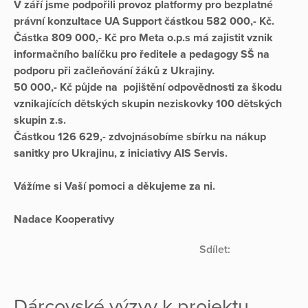
V září jsme podpořili provoz platformy pro bezplatné
právní konzultace UA Support částkou 582 000,- Kč.
Částka 809 000,- Kč pro Meta o.p.s má zajistit vznik
informačního balíčku pro ředitele a pedagogy SŠ na
podporu při začleňování žáků z Ukrajiny.
50 000,- Kč půjde na
pojištění odpovědnosti za škodu
vznikajících dětských skupin neziskovky 100 dětských
skupin z.s.
Částkou 126 629,- zdvojnásobíme sbírku na nákup
sanitky pro Ukrajinu, z iniciativy AIS Servis.
Vážíme si Vaší pomoci a děkujeme za ni.
Nadace Kooperativy
Sdílet:
Dárcovské výzvy k projektu