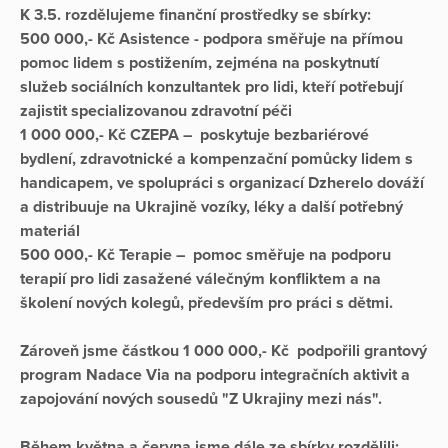
K 3.5. rozdělujeme finanční prostředky se sbírky:
500 000,- Kč Asistence - podpora směřuje na přímou
pomoc lidem s postižením, zejména na poskytnutí
služeb sociálních konzultantek pro lidi, kteří potřebují
zajistit specializovanou zdravotní péči
1 000 000,- Kč CZEPA – poskytuje bezbariérové
bydlení, zdravotnické a kompenzační pomůcky lidem s
handicapem, ve spolupráci s organizací Dzherelo dováží
a distribuuje na Ukrajině vozíky, léky a další potřebný
materiál
500 000,- Kč Terapie – pomoc směřuje na podporu
terapií pro lidi zasažené válečným konfliktem a na
školení nových kolegů, především pro práci s dětmi.
Zároveň jsme částkou 1 000 000,- Kč podpořili grantový
program Nadace Via na podporu integračních aktivit a
zapojování nových sousedů "Z Ukrajiny mezi nás".
Během května a června jsme dále ze sbírky rozdělili: