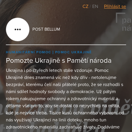
CZ
/
EN
Přihlásit se
POST BELLUM
HUMANITÁRNÍ POMOC
POMOC UKRAJINĚ
Pomozte Ukrajině s Pamětí národa
Ukrajina i po čtyřech letech stále vzdoruje. Pomoc
Ukrajině dnes znamená víc než kdy dřív - netolerujme
bezpráví, kterému čelí naši přátelé proto, že se rozhodli s
námi sdílet hodnoty svobody a demokracie. Už pátým
rokem nakupujeme ochranný a zdravotnický materiál a
děláme vše pro to, aby se dostal co nejrychleji na místa,
kde je nejvíce třeba. Tisíce kusů ochranného vybavení od
nás využívají Ukrajinci na linii doteku, mnoho tun
zdravotnického materiálu zachraňuje životy. Dodáváme