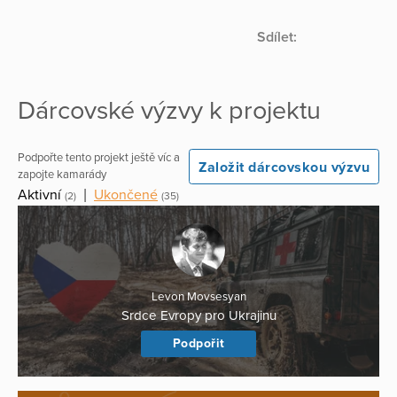
Sdílet:
Dárcovské výzvy k projektu
Podpořte tento projekt ještě víc a
Založit dárcovskou výzvu
zapojte kamarády
Aktivní
|
Ukončené
(2)
(35)
Levon Movsesyan
Srdce Evropy pro Ukrajinu
Podpořit