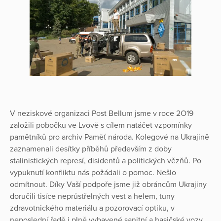
V neziskové organizaci Post Bellum jsme v roce 2O19
založili pobočku ve Lvově s cílem natáčet vzpomínky
pamětníků pro archiv Paměť národa. Kolegové na Ukrajině
zaznamenali desítky příběhů především z doby
stalinistických represí, disidentů a politických vězňů. Po
vypuknutí konfliktu nás požádali o pomoc. Nešlo
odmítnout. Díky Vaší podpoře jsme již obráncům Ukrajiny
doručili tisíce neprůstřelných vest a helem, tuny
zdravotnického materiálu a pozorovací optiku, v
neposlední řadě i plně vybavené sanitní a hasičské vozy.