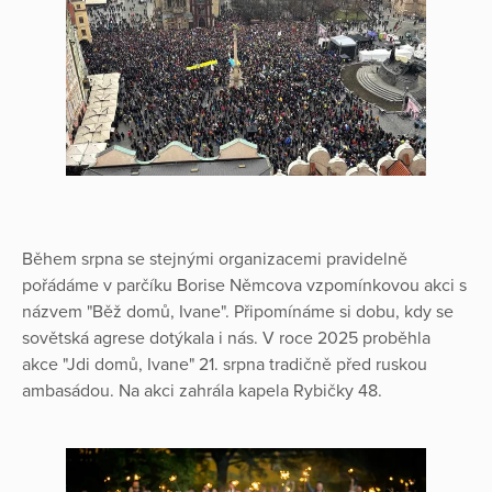
Během srpna se stejnými organizacemi pravidelně
pořádáme v parčíku Borise Němcova vzpomínkovou akci s
názvem "Běž domů, Ivane". Připomínáme si dobu, kdy se
sovětská agrese dotýkala i nás. V roce 2025 proběhla
akce "Jdi domů, Ivane" 21. srpna tradičně před ruskou
ambasádou. Na akci zahrála kapela Rybičky 48.