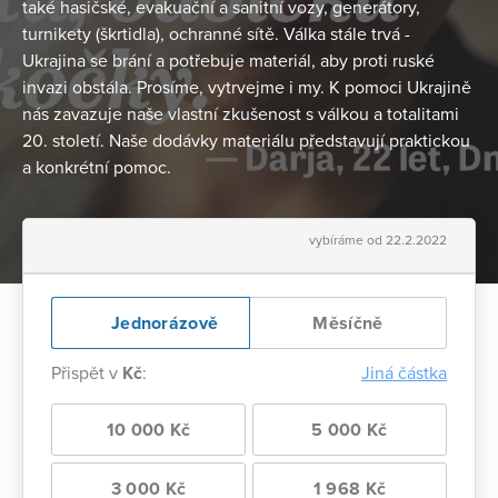
také hasičské, evakuační a sanitní vozy, generátory,
turnikety (škrtidla), ochranné sítě. Válka stále trvá -
Ukrajina se brání a potřebuje materiál, aby proti ruské
invazi obstála. Prosíme, vytrvejme i my. K pomoci Ukrajině
nás zavazuje naše vlastní zkušenost s válkou a totalitami
20. století. Naše dodávky materiálu představují praktickou
a konkrétní pomoc.
vybíráme od 22.2.2022
Jednorázově
Měsíčně
Přispět v
Kč
:
Jiná částka
10 000 Kč
5 000 Kč
3 000 Kč
1 968 Kč