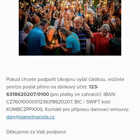
Pokud chcete podpořit Ukrajinu vyšší částkou, můžete
peníze poslat přímo na sbírkový účet:
123-
6318620207/0100
(pro platby ze zahraničí: IBAN:
CZ7601000001236318620207, BIC / SWIFT kód:
KOMBCZPPXXX). Kontakt pro přípravu darovací smlouvy:
dary@pametnaroda.cz
Děkujeme za Vaši podporu!