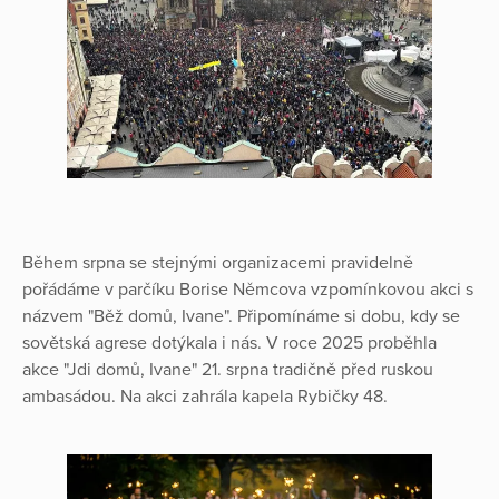
Během srpna se stejnými organizacemi pravidelně
pořádáme v parčíku Borise Němcova vzpomínkovou akci s
názvem "Běž domů, Ivane". Připomínáme si dobu, kdy se
sovětská agrese dotýkala i nás. V roce 2025 proběhla
akce "Jdi domů, Ivane" 21. srpna tradičně před ruskou
ambasádou. Na akci zahrála kapela Rybičky 48.