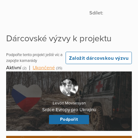
Sdílet:
Dárcovské výzvy k projektu
Podpořte tento projekt ještě víc a
Založit dárcovskou výzvu
zapojte kamarády
Aktivní
|
Ukončené
(2)
(35)
Levon Movsesyan
Srdce Evropy pro Ukrajinu
Podpořit