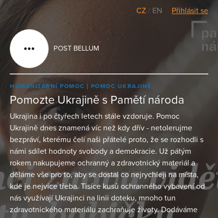
CZ
/
EN
Přihlásit se
POST BELLUM
HUMANITÁRNÍ POMOC
POMOC UKRAJINĚ
Pomozte Ukrajině s Pamětí národa
Ukrajina i po čtyřech letech stále vzdoruje. Pomoc
Ukrajině dnes znamená víc než kdy dřív - netolerujme
bezpráví, kterému čelí naši přátelé proto, že se rozhodli s
námi sdílet hodnoty svobody a demokracie. Už pátým
rokem nakupujeme ochranný a zdravotnický materiál a
děláme vše pro to, aby se dostal co nejrychleji na místa,
kde je nejvíce třeba. Tisíce kusů ochranného vybavení od
nás využívají Ukrajinci na linii doteku, mnoho tun
zdravotnického materiálu zachraňuje životy. Dodáváme