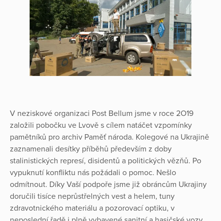
V neziskové organizaci Post Bellum jsme v roce 2O19
založili pobočku ve Lvově s cílem natáčet vzpomínky
pamětníků pro archiv Paměť národa. Kolegové na Ukrajině
zaznamenali desítky příběhů především z doby
stalinistických represí, disidentů a politických vězňů. Po
vypuknutí konfliktu nás požádali o pomoc. Nešlo
odmítnout. Díky Vaší podpoře jsme již obráncům Ukrajiny
doručili tisíce neprůstřelných vest a helem, tuny
zdravotnického materiálu a pozorovací optiku, v
neposlední řadě i plně vybavené sanitní a hasičské vozy.