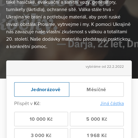
také hasičské, evakuační a sanitní vozy, generátory,
turnikety (škrtidla), ochranné sítě. Válka stále trvá -
Ukrajina se brání a potřebuje materiál, aby proti ruské
invazi obstála. Prosíme, vytrvejme i my. K pomoci Ukrajině
nás zavazuje naše vlastní zkušenost s válkou a totalitami
20. století. Naše dodávky materiálu představují praktickou
a konkrétní pomoc.
vybíráme od 22.2.2022
Jednorázově
Měsíčně
Přispět v
Kč
:
Jiná částka
10 000 Kč
5 000 Kč
3 000 Kč
1 968 Kč