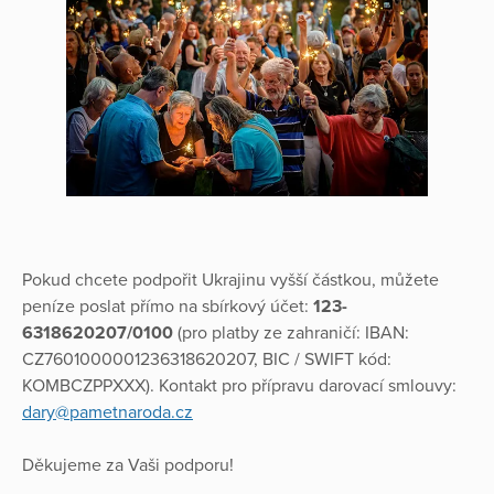
Pokud chcete podpořit Ukrajinu vyšší částkou, můžete
peníze poslat přímo na sbírkový účet:
123-
6318620207/0100
(pro platby ze zahraničí: IBAN:
CZ7601000001236318620207, BIC / SWIFT kód:
KOMBCZPPXXX). Kontakt pro přípravu darovací smlouvy:
dary@pametnaroda.cz
Děkujeme za Vaši podporu!