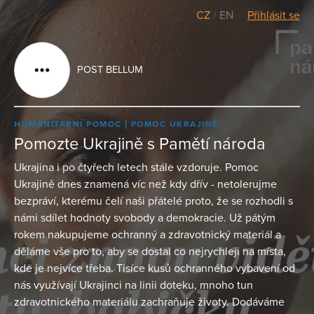
CZ
/
EN
Přihlásit se
POST BELLUM
HUMANITÁRNÍ POMOC
POMOC UKRAJINĚ
Pomozte Ukrajině s Pamětí národa
Ukrajina i po čtyřech letech stále vzdoruje. Pomoc
Ukrajině dnes znamená víc než kdy dřív - netolerujme
bezpráví, kterému čelí naši přátelé proto, že se rozhodli s
námi sdílet hodnoty svobody a demokracie. Už pátým
rokem nakupujeme ochranný a zdravotnický materiál a
děláme vše pro to, aby se dostal co nejrychleji na místa,
kde je nejvíce třeba. Tisíce kusů ochranného vybavení od
nás využívají Ukrajinci na linii doteku, mnoho tun
zdravotnického materiálu zachraňuje životy. Dodáváme