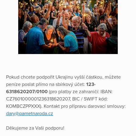
Pokud chcete podpořit Ukrajinu vyšší částkou, můžete
peníze poslat přímo na sbírkový účet:
123-
6318620207/0100
(pro platby ze zahraničí: IBAN:
CZ7601000001236318620207, BIC / SWIFT kód:
KOMBCZPPXXX). Kontakt pro přípravu darovací smlouvy:
dary@pametnaroda.cz
Děkujeme za Vaši podporu!