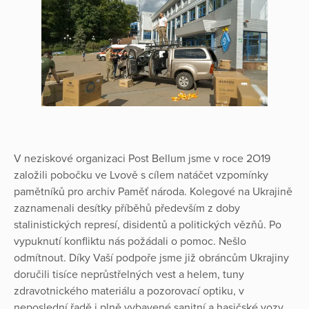
V neziskové organizaci Post Bellum jsme v roce 2O19
založili pobočku ve Lvově s cílem natáčet vzpomínky
pamětníků pro archiv Paměť národa. Kolegové na Ukrajině
zaznamenali desítky příběhů především z doby
stalinistických represí, disidentů a politických vězňů. Po
vypuknutí konfliktu nás požádali o pomoc. Nešlo
odmítnout. Díky Vaší podpoře jsme již obráncům Ukrajiny
doručili tisíce neprůstřelných vest a helem, tuny
zdravotnického materiálu a pozorovací optiku, v
neposlední řadě i plně vybavené sanitní a hasičské vozy.