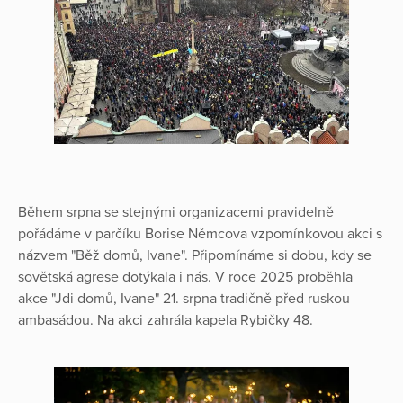
Během srpna se stejnými organizacemi pravidelně
pořádáme v parčíku Borise Němcova vzpomínkovou akci s
názvem "Běž domů, Ivane". Připomínáme si dobu, kdy se
sovětská agrese dotýkala i nás. V roce 2025 proběhla
akce "Jdi domů, Ivane" 21. srpna tradičně před ruskou
ambasádou. Na akci zahrála kapela Rybičky 48.