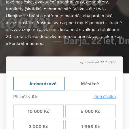
také hasičské, evakuační a sanitní vozy, generátory,
turnikety (škrtidla), ochranné sítě. Válka stále trvá -
Ukrajina se brání a potřebuje materiál, aby proti ruské
invazi obstála. Prosíme, vytrvejme i my. K pomoci Ukrajině
nás zavazuje naše vlastní zkušenost s válkou a totalitami
20. století. Naše dodávky materiálu představují praktickou
a konkrétní pomoc.
vybíráme od 22.2.2022
Jednorázově
Měsíčně
Přispět v
Kč
:
Jiná částka
10 000 Kč
5 000 Kč
3 000 Kč
1 968 Kč