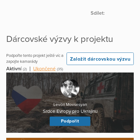
Sdílet:
Dárcovské výzvy k projektu
Podpořte tento projekt ještě víc a
Založit dárcovskou výzvu
zapojte kamarády
Aktivní
|
Ukončené
(2)
(35)
Levon Movsesyan
Srdce Evropy pro Ukrajinu
Podpořit