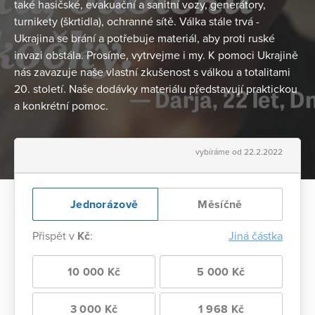
také hasičské, evakuační a sanitní vozy, generátory,
turnikety (škrtidla), ochranné sítě. Válka stále trvá -
Ukrajina se brání a potřebuje materiál, aby proti ruské
invazi obstála. Prosíme, vytrvejme i my. K pomoci Ukrajině
nás zavazuje naše vlastní zkušenost s válkou a totalitami
20. století. Naše dodávky materiálu představují praktickou
a konkrétní pomoc.
vybíráme od 22.2.2022
Jednorázově
Měsíčně
Přispět v
Kč
:
Jiná částka
10 000 Kč
5 000 Kč
3 000 Kč
1 968 Kč