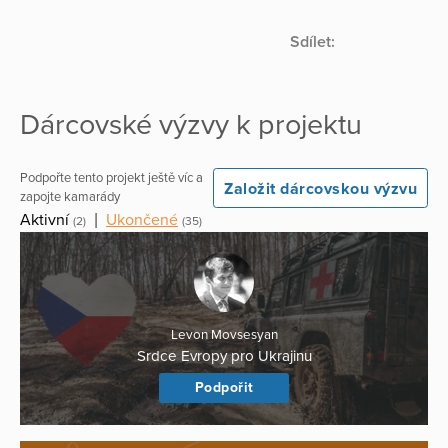
Sdílet:
Dárcovské výzvy k projektu
Podpořte tento projekt ještě víc a
Založit dárcovskou výzvu
zapojte kamarády
Aktivní
|
Ukončené
(2)
(35)
Levon Movsesyan
Srdce Evropy pro Ukrajinu
Podpořit