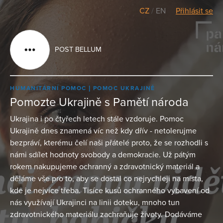
CZ
/
EN
Přihlásit se
POST BELLUM
HUMANITÁRNÍ POMOC
POMOC UKRAJINĚ
Pomozte Ukrajině s Pamětí národa
Ukrajina i po čtyřech letech stále vzdoruje. Pomoc
Ukrajině dnes znamená víc než kdy dřív - netolerujme
bezpráví, kterému čelí naši přátelé proto, že se rozhodli s
námi sdílet hodnoty svobody a demokracie. Už pátým
rokem nakupujeme ochranný a zdravotnický materiál a
děláme vše pro to, aby se dostal co nejrychleji na místa,
kde je nejvíce třeba. Tisíce kusů ochranného vybavení od
nás využívají Ukrajinci na linii doteku, mnoho tun
zdravotnického materiálu zachraňuje životy. Dodáváme