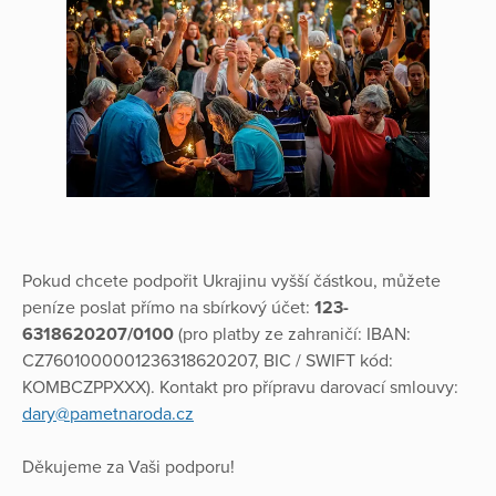
Pokud chcete podpořit Ukrajinu vyšší částkou, můžete
peníze poslat přímo na sbírkový účet:
123-
6318620207/0100
(pro platby ze zahraničí: IBAN:
CZ7601000001236318620207, BIC / SWIFT kód:
KOMBCZPPXXX). Kontakt pro přípravu darovací smlouvy:
dary@pametnaroda.cz
Děkujeme za Vaši podporu!