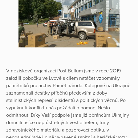
V neziskové organizaci Post Bellum jsme v roce 2O19
založili pobočku ve Lvově s cílem natáčet vzpomínky
pamětníků pro archiv Paměť národa. Kolegové na Ukrajině
zaznamenali desítky příběhů především z doby
stalinistických represí, disidentů a politických vězňů. Po
vypuknutí konfliktu nás požádali o pomoc. Nešlo
odmítnout. Díky Vaší podpoře jsme již obráncům Ukrajiny
doručili tisíce neprůstřelných vest a helem, tuny
zdravotnického materiálu a pozorovací optiku, v
neposlední řadě i plně vybavené sanitní a hasičské vozy.