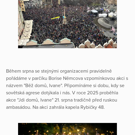
Během srpna se stejnými organizacemi pravidelně
pořádáme v parčíku Borise Němcova vzpomínkovou akci s
názvem "Běž domů, Ivane". Připomínáme si dobu, kdy se
sovětská agrese dotýkala i nás. V roce 2025 proběhla
akce "Jdi domů, Ivane" 21. srpna tradičně před ruskou
ambasádou. Na akci zahrála kapela Rybičky 48.