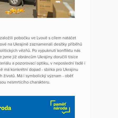
založili pobočku ve Lvově s cílem natáčet
ové na Ukrajině zaznamenali desítky příběhů
politických vězňů. Po vypuknutí konfliktu nás
jsme již obráncům Ukrajiny doručili tisíce
riálu a pozorovací optiku, v neposlední řadě i
ě má konkrétní dopad - sbírka pro Ukrajinu
ch životů. Má i symbolický význam - oběť
jsou nesmrtícího charakteru.