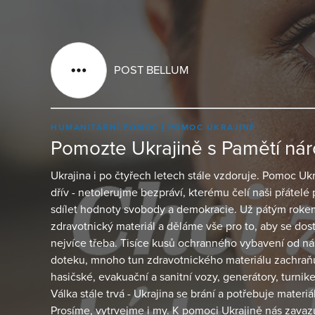
POST BELLUM
HUMANITÁRNÍ POMOC
POMOC UKRAJINĚ
Pomozte Ukrajině s Pamětí ná
Ukrajina i po čtyřech letech stále vzdoruje. Pomoc U
dřív - netolerujme bezpráví, kterému čelí naši přátelé 
sdílet hodnoty svobody a demokracie. Už pátým rok
zdravotnický materiál a děláme vše pro to, aby se dosta
nejvíce třeba. Tisíce kusů ochranného vybavení od nás 
doteku, mnoho tun zdravotnického materiálu zachraň
hasičské, evakuační a sanitní vozy, generátory, turniket
Válka stále trvá - Ukrajina se brání a potřebuje materiál
Prosíme, vytrvejme i my. K pomoci Ukrajině nás zavazu