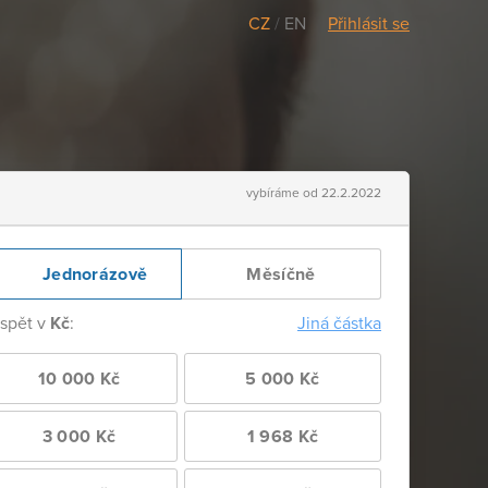
CZ
/
EN
Přihlásit se
vybíráme od 22.2.2022
Jednorázově
Měsíčně
ispět v
Kč
:
Jiná částka
10 000 Kč
5 000 Kč
3 000 Kč
1 968 Kč