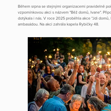
Během srpna se stejnými organizacemi pravidelně p
vzpomínkovou akci s názvem "Běž domů, Ivane". Přip
dotýkala i nás. V roce 2025 proběhla akce "Jdi domů, 
ambasádou. Na akci zahrála kapela Rybičky 48.