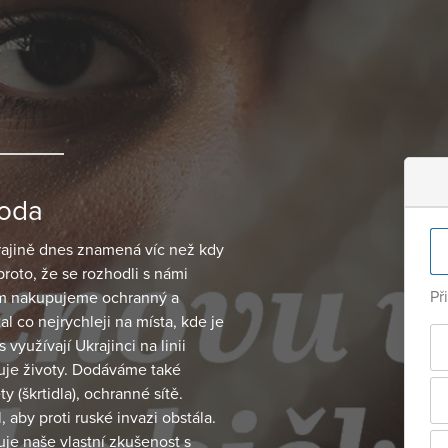
roda
krajině dnes znamená víc než kdy
proto, že se rozhodli s námi
Př
em nakupujeme ochranný a
l co nejrychleji na místa, kde je
využívají Ukrajinci na linii
uje životy. Dodáváme také
y (škrtidla), ochranné sítě.
, aby proti ruské invazi obstála.
je naše vlastní zkušenost s