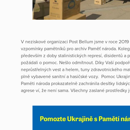
V neziskové organizaci Post Bellum jsme v roce 2O19 
vzpomínky pamětníků pro archiv Paměť národa. Koleg
především z doby stalinistických represí, disidentů a 
požádali o pomoc. Nešlo odmítnout. Díky Vaší podpoře 
neprůstřelných vest a helem, tuny zdravotnického mate
plně vybavené sanitní a hasičské vozy. Pomoc Ukrajin
Paměti národa prokazatelně zachránila desítky lidský
agrese ví, že není sama. Všechny zaslané prostředky 