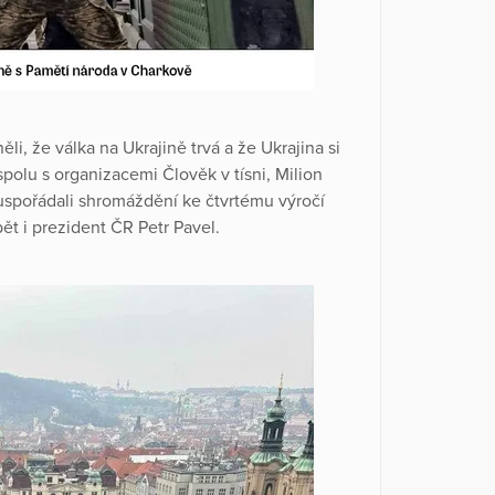
ěli, že válka na Ukrajině trvá a že Ukrajina si
polu s organizacemi Člověk v tísni, Milion
uspořádali shromáždění ke čtvrtému výročí
ět i prezident ČR Petr Pavel.