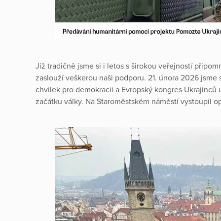
Již tradičně jsme si i letos s širokou veřejností připomn
zaslouží veškerou naši podporu. 21. února 2026 jsme s
chvilek pro demokracii a Evropský kongres Ukrajinců 
začátku války. Na Staroměstském náměstí vystoupil op