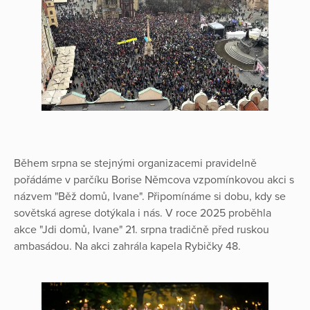
Během srpna se stejnými organizacemi pravidelně
pořádáme v parčíku Borise Němcova vzpomínkovou akci s
názvem "Běž domů, Ivane". Připomínáme si dobu, kdy se
sovětská agrese dotýkala i nás. V roce 2025 proběhla
akce "Jdi domů, Ivane" 21. srpna tradičně před ruskou
ambasádou. Na akci zahrála kapela Rybičky 48.