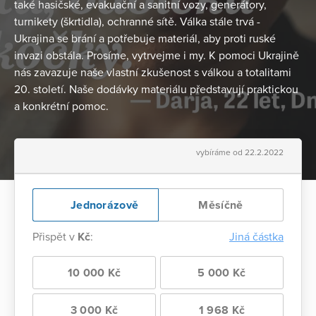
také hasičské, evakuační a sanitní vozy, generátory,
turnikety (škrtidla), ochranné sítě. Válka stále trvá -
Ukrajina se brání a potřebuje materiál, aby proti ruské
invazi obstála. Prosíme, vytrvejme i my. K pomoci Ukrajině
nás zavazuje naše vlastní zkušenost s válkou a totalitami
20. století. Naše dodávky materiálu představují praktickou
a konkrétní pomoc.
vybíráme od 22.2.2022
Jednorázově
Měsíčně
Přispět v
Kč
:
Jiná částka
10 000 Kč
5 000 Kč
3 000 Kč
1 968 Kč