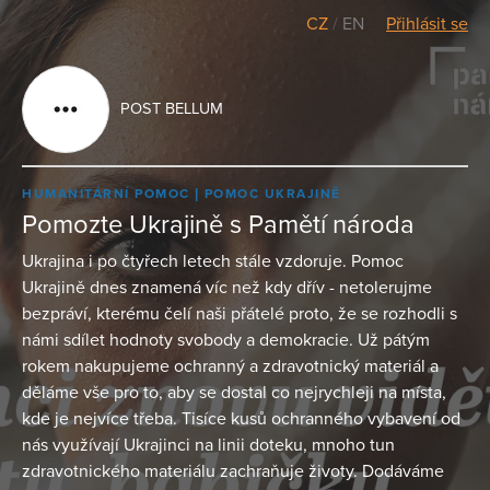
CZ
/
EN
Přihlásit se
POST BELLUM
HUMANITÁRNÍ POMOC
POMOC UKRAJINĚ
Pomozte Ukrajině s Pamětí národa
Ukrajina i po čtyřech letech stále vzdoruje. Pomoc
Ukrajině dnes znamená víc než kdy dřív - netolerujme
bezpráví, kterému čelí naši přátelé proto, že se rozhodli s
námi sdílet hodnoty svobody a demokracie. Už pátým
rokem nakupujeme ochranný a zdravotnický materiál a
děláme vše pro to, aby se dostal co nejrychleji na místa,
kde je nejvíce třeba. Tisíce kusů ochranného vybavení od
nás využívají Ukrajinci na linii doteku, mnoho tun
zdravotnického materiálu zachraňuje životy. Dodáváme