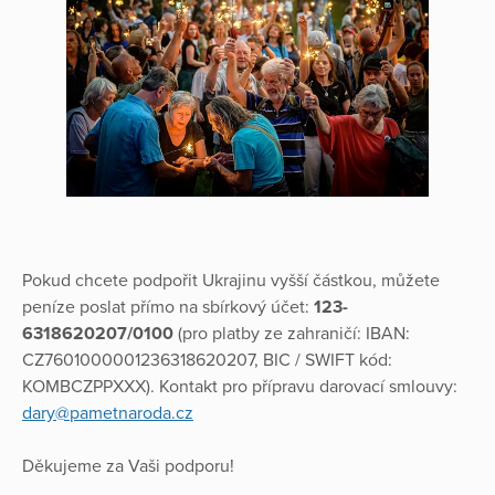
Pokud chcete podpořit Ukrajinu vyšší částkou, můžete
peníze poslat přímo na sbírkový účet:
123-
6318620207/0100
(pro platby ze zahraničí: IBAN:
CZ7601000001236318620207, BIC / SWIFT kód:
KOMBCZPPXXX). Kontakt pro přípravu darovací smlouvy:
dary@pametnaroda.cz
Děkujeme za Vaši podporu!