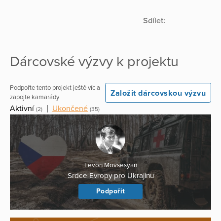
Sdílet:
Dárcovské výzvy k projektu
Podpořte tento projekt ještě víc a
Založit dárcovskou výzvu
zapojte kamarády
Aktivní
|
Ukončené
(2)
(35)
Levon Movsesyan
Srdce Evropy pro Ukrajinu
Podpořit