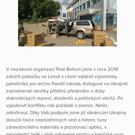
V neziskové organizaci Post Bellum jsme v roce 2O19
založili pobočku ve Lvově s cílem natáčet vzpomínky
pamětníků pro archiv Paměť národa. Kolegové na Ukrajině
zaznamenali desítky příběhů především z doby
stalinistických represí, disidentů a politických vězňů. Po
vypuknutí konfliktu nás požádali o pomoc. Nešlo
odmítnout. Díky Vaší podpoře jsme již obráncům Ukrajiny
doručili tisíce neprůstřelných vest a helem, tuny
zdravotnického materiálu a pozorovací optiku, v
neposlední řadě i plně vybavené sanitní a hasičské vozy.