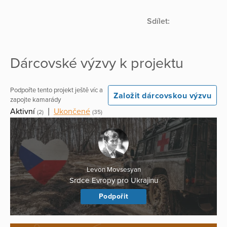
Sdílet:
Dárcovské výzvy k projektu
Podpořte tento projekt ještě víc a
Založit dárcovskou výzvu
zapojte kamarády
Aktivní
|
Ukončené
(2)
(35)
Levon Movsesyan
Srdce Evropy pro Ukrajinu
Podpořit