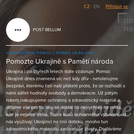
CZ
/
EN
Přihlásit se
POST BELLUM
HUMANITÁRNÍ POMOC
POMOC UKRAJINĚ
Pomozte Ukrajině s Pamětí národa
Ukrajina i po čtyřech letech stále vzdoruje. Pomoc
Ukrajině dnes znamená víc než kdy dřív - netolerujme
bezpráví, kterému čelí naši přátelé proto, že se rozhodli s
námi sdílet hodnoty svobody a demokracie. Už pátým
rokem nakupujeme ochranný a zdravotnický materiál a
děláme vše pro to, aby se dostal co nejrychleji na místa,
kde je nejvíce třeba. Tisíce kusů ochranného vybavení od
nás využívají Ukrajinci na linii doteku, mnoho tun
zdravotnického materiálu zachraňuje životy. Dodáváme