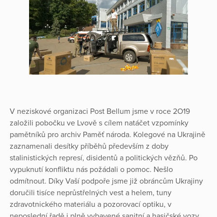
V neziskové organizaci Post Bellum jsme v roce 2O19
založili pobočku ve Lvově s cílem natáčet vzpomínky
pamětníků pro archiv Paměť národa. Kolegové na Ukrajině
zaznamenali desítky příběhů především z doby
stalinistických represí, disidentů a politických vězňů. Po
vypuknutí konfliktu nás požádali o pomoc. Nešlo
odmítnout. Díky Vaší podpoře jsme již obráncům Ukrajiny
doručili tisíce neprůstřelných vest a helem, tuny
zdravotnického materiálu a pozorovací optiku, v
neposlední řadě i plně vybavené sanitní a hasičské vozy.