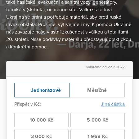
také hasičské, evakuační a sanitní vozy, generátory,
turnikety (škrtidla), ochranné sítě. Válka stále trvá -
Ukrajina se brání a potřebuje materiál, aby proti ruské
invazi obstála. Prosíme, vytrvejme i my. K pomoci Ukrajině
nás zavazuje naše vlastní zkušenost s válkou a totalitami
20. století. Naše dodávky materiálu představují praktickou
a konkrétní pomoc.
vybíráme od 22.2.2022
Jednorázově
Měsíčně
Přispět v
Kč
:
Jiná částka
10 000 Kč
5 000 Kč
3 000 Kč
1 968 Kč