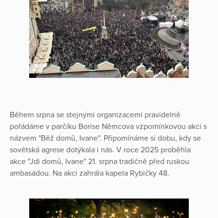
Během srpna se stejnými organizacemi pravidelně
pořádáme v parčíku Borise Němcova vzpomínkovou akci s
názvem "Běž domů, Ivane". Připomínáme si dobu, kdy se
sovětská agrese dotýkala i nás. V roce 2025 proběhla
akce "Jdi domů, Ivane" 21. srpna tradičně před ruskou
ambasádou. Na akci zahrála kapela Rybičky 48.