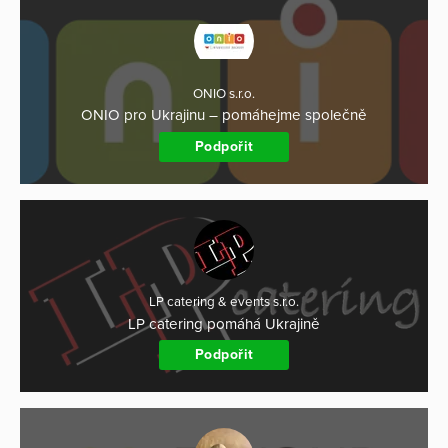
ONIO s.r.o.
ONIO pro Ukrajinu – pomáhejme společně
Podpořit
LP catering & events s.r.o.
LP catering pomáhá Ukrajině
Podpořit