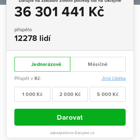
Darujte na základní životní potřeby lidí na Ukrajině
36 301 441 Kč
přispělo
12278 lidí
Jednorázově
Měsíčně
Přispět v
Kč
:
Jiná částka
1 000 Kč
2 000 Kč
5 000 Kč
Darovat
zabezpečeno Darujme.cz