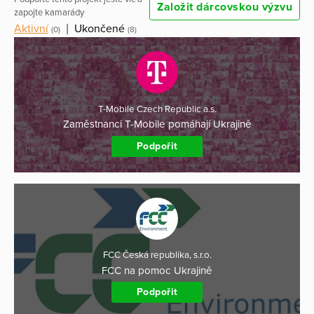
Založit dárcovskou výzvu
zapojte kamarády
Aktivní
|
Ukončené
(0)
(8)
T-Mobile Czech Republic a.s.
Zaměstnanci T-Mobile pomáhají Ukrajině
Podpořit
FCC Česká republika, s.r.o.
FCC na pomoc Ukrajině
Podpořit