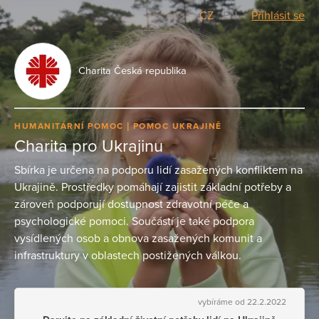
CZ
/
EN
Přihlásit se
Charita Česká republika
HUMANITÁRNÍ POMOC
POMOC UKRAJINĚ
Charita pro Ukrajinu
Sbírka je určena na podporu lidí zasažených konfliktem na
Ukrajině. Prostředky pomáhají zajistit základní potřeby a
zároveň podporují dostupnost zdravotní péče a
psychologické pomoci. Součástí je také podpora
vysídlených osob a obnova zasažených komunit a
infrastruktury v oblastech postižených válkou.
vybíráme od 22.2.2022