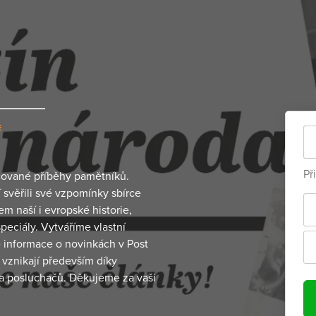
E
Př
cované příběhy pamětníků.
í svěřili své vzpomínky sbírce
 naší i evropské historie,
peciály. Vytváříme vlastní
e informace o novinkách v Post
vznikají především díky
a posluchačů. Děkujeme za vaši