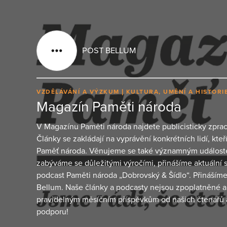
POST BELLUM
VZDĚLÁVÁNÍ A VÝZKUM
KULTURA, UMĚNÍ A HISTORI
Magazín Paměti národa
V Magazínu Paměti národa najdete publicisticky zpra
Články se zakládají na vyprávění konkrétních lidí, kteř
Paměť národa. Věnujeme se také významným událostem
zabýváme se důležitými výročími, přinášíme aktuální s
podcast Paměti národa „Dobrovský & Šídlo“. Přináším
Bellum. Naše články a podcasty nejsou zpoplatněné a 
pravidelným měsíčním příspěvkům od našich čtenářů 
podporu!