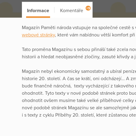
+9
Informace
Komentáře
Magazín Paměti národa vstupuje na společné cestě s
webové stránky
, které vám nabídnou větší komfort při 
Tato proměna Magazínu s sebou přináší také zcela no
historii a hledat neobjasněné zločiny, zasuté křivdy a 
Magazín nebyl ekonomicky samostatný a ubíral peníze
historie 20. století. A čas se krátí, oni odcházejí… A z
bude finančně náročná, texty vycházející z takového 
ohodnotit. Tyto texty v nové podobě stránek proto bu
ohodnotit ovšem musíme také velké příběhové celky či 
nové podobě stránek Magazínu se ale samozřejmě jak
i s texty z cyklu Příběhy 20. století, které zůstanou o