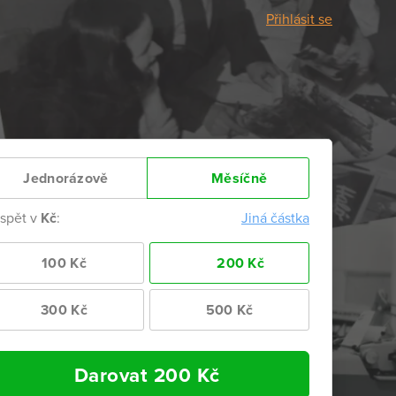
Přihlásit se
Jednorázově
Měsíčně
ispět v
Kč
:
Jiná částka
100 Kč
200 Kč
300 Kč
500 Kč
Darovat
200
Kč