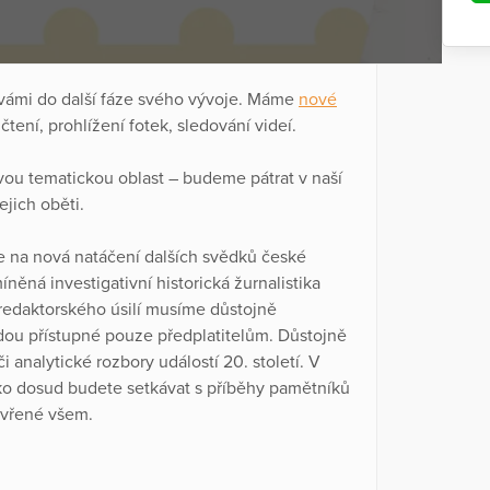
 vámi do další fáze svého vývoje. Máme
nové
čtení, prohlížení fotek, sledování videí.
vou tematickou oblast – budeme pátrat v naší
jejich oběti.
 na nová natáčení dalších svědků české
míněná investigativní historická žurnalistika
redaktorského úsilí musíme důstojně
dou přístupné pouze předplatitelům. Důstojně
analytické rozbory událostí 20. století. V
o dosud budete setkávat s příběhy pamětníků
tevřené všem.