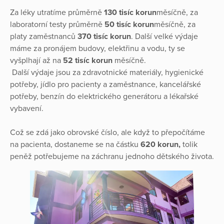
Za léky utratíme průměrně
130 tisíc korun
měsíčně, za
laboratorní testy průměrně
50 tisíc korun
měsíčně, za
platy zaměstnanců
370 tisíc korun
. Další velké výdaje
máme za pronájem budovy, elektřinu a vodu, ty se
vyšplhají až na
52 tisíc korun
měsíčně.
Další výdaje jsou za zdravotnické materiály, hygienické
potřeby, jídlo pro pacienty a zaměstnance, kancelářské
potřeby, benzín do elektrického generátoru a lékařské
vybavení.
Což se zdá jako obrovské číslo, ale když to přepočítáme
na pacienta, dostaneme se na částku
620 korun,
tolik
peněž potřebujeme na záchranu jednoho dětského života.