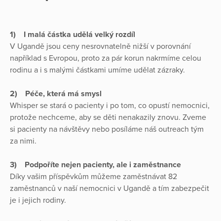
1)
I malá částka udělá velký rozdíl
V Ugandě jsou ceny nesrovnatelně nižší v porovnání
například s Evropou, proto za pár korun nakrmíme celou
rodinu a i s malými částkami umíme udělat zázraky.
2)
Péče, která má smysl
Whisper se stará o pacienty i po tom, co opustí nemocnici,
protože nechceme, aby se děti nenakazily znovu. Zveme
si pacienty na návštěvy nebo posíláme náš outreach tým
za nimi.
3)
Podpoříte nejen pacienty, ale i zaměstnance
Díky vašim příspěvkům můžeme zaměstnávat 82
zaměstnanců v naší nemocnici v Ugandě a tím zabezpečit
je i jejich rodiny.