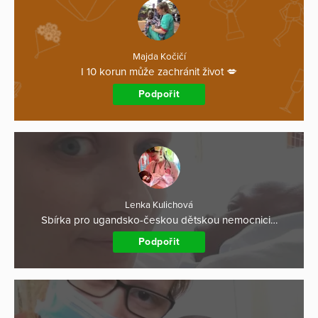
Majda Kočičí
I 10 korun může zachránit život 💋
Podpořit
Lenka Kulichová
Sbírka pro ugandsko-českou dětskou nemocnici…
Podpořit