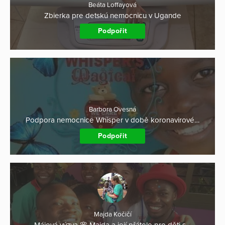
Beáta Loffayová
Zbierka pre detskú nemocnicu v Ugande
Podpořit
Barbora Ovesná
Podpora nemocnice Whisper v době koronavirové…
Podpořit
Majda Kočičí
Májová výzva 🌸 Majda a její přátele pro děti s…