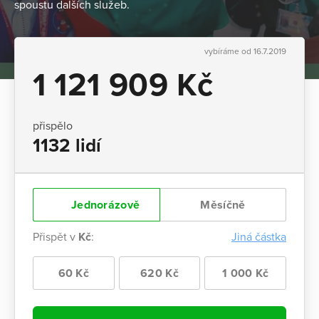
spoustu dalších služeb.
vybíráme od 16.7.2019
1 121 909 Kč
přispělo
1132 lidí
Jednorázově
Měsíčně
Přispět v
Kč
:
Jiná částka
60 Kč
620 Kč
1 000 Kč