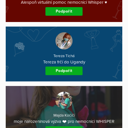
Alespoň virtuální pomoc nemocnici Whisper ♥️
Podpořit
Tereza Tichá
Tereza frčí do Ugandy
Podpořit
Majda Kočičí
moje narozeninová výzva ❤️ pro nemocnici WHISPER