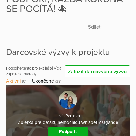
SE POČÍTÁ! 🎄
Sdílet:
Dárcovské výzvy k projektu
Podpořte tento projekt ještě víc a
Založit dárcovskou výzvu
zapojte kamarády
Aktivní
|
Ukončené
(0)
(38)
Lívia Paulová
Zbierka pre detskú nemocnicu Whisper v Ugande
Podpořit