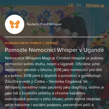
CZ
/
EN
Přihlásit se
Nadační Fond Whisper
HUMANITÁRNÍ POMOC
ZDRAVÍ
Pomozte Nemocnici Whisper v Ugandě
Nemocnice Whispers Magical Children Hospital je jedinou
nemocnicí svého druhu, nejen v Ugandě. Oficiálně jsme
nemocnici otevřeli v březnu 2016 jako nemocnici pro děti
a v květnu 2018 jsme ji doplnili o porodnici a gynekologii.
Založila a vede ji Češka – Veronika Cejpková. Ve
Whisperu nevidíme naše pacienty jako diagnózy, vidíme je
jako lidi s životními příběhy a chceme každému
individuálně pomoci v jeho situaci, proto kromě lékařské
péče nabízíme i sociální podporu, preventivní péči a