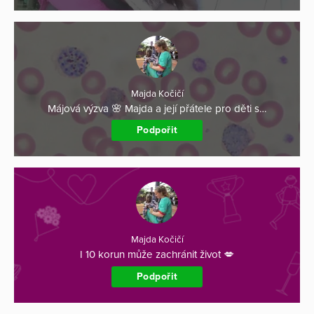
Majda Kočičí
Májová výzva 🌸 Majda a její přátele pro děti s…
Podpořit
Majda Kočičí
I 10 korun může zachránit život 💋
Podpořit