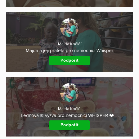
Majda Kočičí
Majda a její přátelé pro nemocnici Whisper
Podpořit
Majda Kočičí
Lednová ❄️ výzva pro nemocnici WHISPER ❤️-…
Podpořit