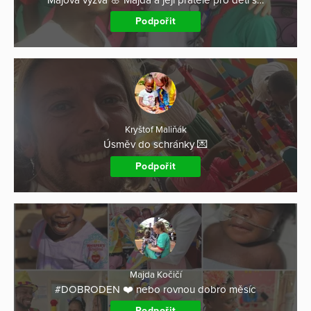
Podpořit
Kryštof Maliňák
Úsměv do schránky 💌
Podpořit
Majda Kočičí
#DOBRODEN ❤️ nebo rovnou dobro měsíc
Podpořit