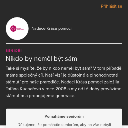
Přihlásit se
Nadace Krása pomoci
SENIOŘI
Nikdo by neměl být sám
Také si myslíte, že by nikdo neměl být sám? V tom případě
máme společný cíl. Naší vizí je důstojné a plnohodnotné
stárnutí pro naše prarodiče. Nadaci Krása pomoci založila
Taťána Kuchařová v roce 2008 a my od té doby provázíme
stárnutím a propojujeme generace.
Pomáháme seniorům
Děkujeme, že pomáháte seniorům, aby na vše nebyli