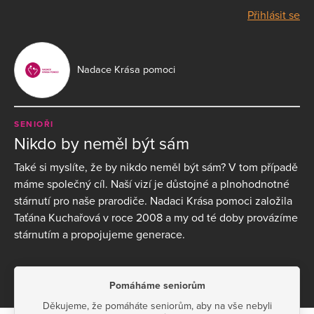
Přihlásit se
Nadace Krása pomoci
SENIOŘI
Nikdo by neměl být sám
Také si myslíte, že by nikdo neměl být sám? V tom případě
máme společný cíl. Naší vizí je důstojné a plnohodnotné
stárnutí pro naše prarodiče. Nadaci Krása pomoci založila
Taťána Kuchařová v roce 2008 a my od té doby provázíme
stárnutím a propojujeme generace.
Pomáháme seniorům
Děkujeme, že pomáháte seniorům, aby na vše nebyli