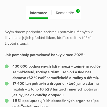
+9
Informace
Komentáře
Svým darem podpoříte záchranu potravin určených k
likvidaci a jejich předání lidem, kteří se ocitli v těžké
životní situaci.
Jak pomáhaly potravinové banky v roce 2025:
430 000 podpořených lidí v nouzi – zejména rodiče
samoživitelé, rodiny s dětmi, senioři a lidé bez
domova (62 % tvoří samoživitelé a rodiny s dětmi).
17 400 tun potravin a drogerie, které jsme zdarma
rozdali – z toho 10 528 tun zachráněných potravin,
jež by jinak skončily v odpadu.
1 551 spolupracujících dobročinných organizací po
celé České republice.