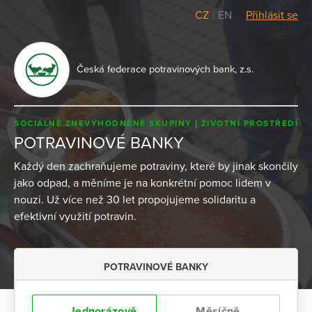
CZ
/
EN
Přihlásit se
Česká federace potravinových bank, z.s.
SOCIÁLNĚ ZNEVÝHODNĚNÉ SKUPINY
ŽIVOTNÍ PROSTŘEDÍ
POTRAVINOVÉ BANKY
Každý den zachraňujeme potraviny, které by jinak skončily
jako odpad, a měníme je na konkrétní pomoc lidem v
nouzi. Už více než 30 let propojujeme solidaritu a
efektivní využití potravin.
POTRAVINOVÉ BANKY
Jednorázově
Měsíčně