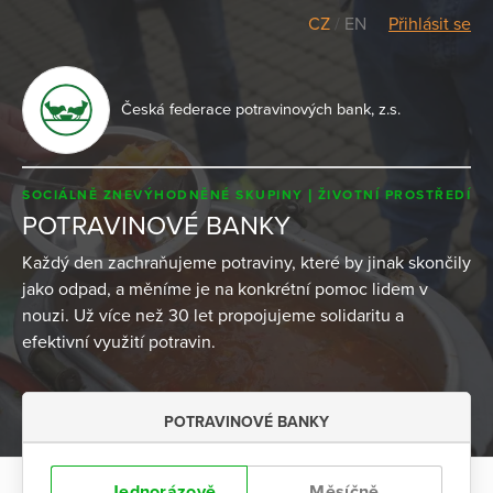
CZ
/
EN
Přihlásit se
Česká federace potravinových bank, z.s.
SOCIÁLNĚ ZNEVÝHODNĚNÉ SKUPINY
ŽIVOTNÍ PROSTŘEDÍ
POTRAVINOVÉ BANKY
Každý den zachraňujeme potraviny, které by jinak skončily
jako odpad, a měníme je na konkrétní pomoc lidem v
nouzi. Už více než 30 let propojujeme solidaritu a
efektivní využití potravin.
POTRAVINOVÉ BANKY
Jednorázově
Měsíčně