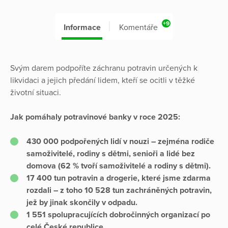
+9
Informace
Komentáře
Svým darem podpoříte záchranu potravin určených k
likvidaci a jejich předání lidem, kteří se ocitli v těžké
životní situaci.
Jak pomáhaly potravinové banky v roce 2025:
430 000 podpořených lidí v nouzi – zejména rodiče
samoživitelé, rodiny s dětmi, senioři a lidé bez
domova (62 % tvoří samoživitelé a rodiny s dětmi).
17 400 tun potravin a drogerie, které jsme zdarma
rozdali – z toho 10 528 tun zachráněných potravin,
jež by jinak skončily v odpadu.
1 551 spolupracujících dobročinných organizací po
celé České republice.