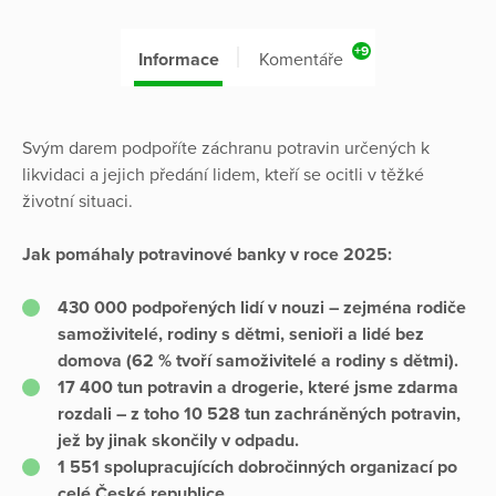
+9
Informace
Komentáře
Svým darem podpoříte záchranu potravin určených k
likvidaci a jejich předání lidem, kteří se ocitli v těžké
životní situaci.
Jak pomáhaly potravinové banky v roce 2025:
430 000 podpořených lidí v nouzi – zejména rodiče
samoživitelé, rodiny s dětmi, senioři a lidé bez
domova (62 % tvoří samoživitelé a rodiny s dětmi).
17 400 tun potravin a drogerie, které jsme zdarma
rozdali – z toho 10 528 tun zachráněných potravin,
jež by jinak skončily v odpadu.
1 551 spolupracujících dobročinných organizací po
celé České republice.