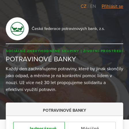
CZ
/
EN
Přihlásit se
Česká federace potravinových bank, z.s.
SOCIÁLNĚ ZNEVÝHODNĚNÉ SKUPINY
ŽIVOTNÍ PROSTŘEDÍ
POTRAVINOVÉ BANKY
Každý den zachraňujeme potraviny, které by jinak skončily
jako odpad, a měníme je na konkrétní pomoc lidem v
nouzi. Už více než 30 let propojujeme solidaritu a
efektivní využití potravin.
POTRAVINOVÉ BANKY
Jednorázově
Měsíčně