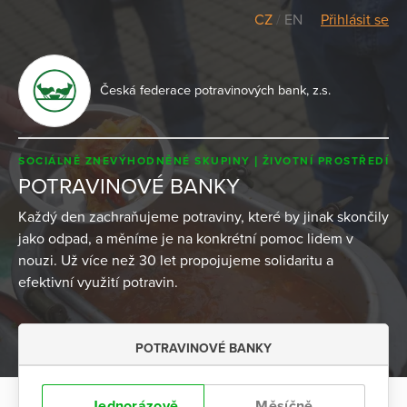
CZ
/
EN
Přihlásit se
Česká federace potravinových bank, z.s.
SOCIÁLNĚ ZNEVÝHODNĚNÉ SKUPINY
ŽIVOTNÍ PROSTŘEDÍ
POTRAVINOVÉ BANKY
Každý den zachraňujeme potraviny, které by jinak skončily
jako odpad, a měníme je na konkrétní pomoc lidem v
nouzi. Už více než 30 let propojujeme solidaritu a
efektivní využití potravin.
POTRAVINOVÉ BANKY
Jednorázově
Měsíčně