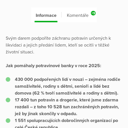
+9
Informace
Komentáře
Svým darem podpoříte záchranu potravin určených k
likvidaci a jejich předání lidem, kteří se ocitli v těžké
životní situaci.
Jak pomáhaly potravinové banky v roce 2025:
430 000 podpořených lidí v nouzi – zejména rodiče
samoživitelé, rodiny s dětmi, senioři a lidé bez
domova (62 % tvoří samoživitelé a rodiny s dětmi).
17 400 tun potravin a drogerie, které jsme zdarma
rozdali – z toho 10 528 tun zachráněných potravin,
jež by jinak skončily v odpadu.
1 551 spolupracujících dobročinných organizací po
celé České republice.