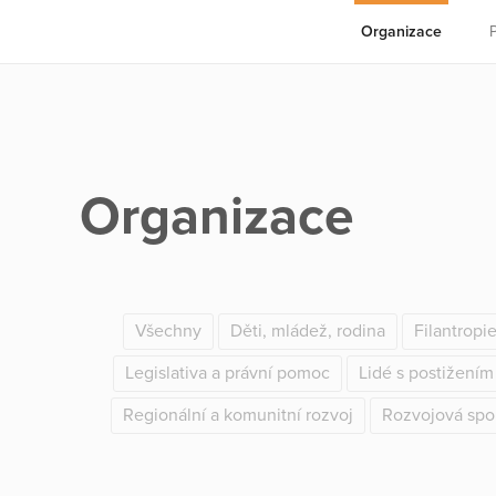
Organizace
Organizace
Všechny
Děti, mládež, rodina
Filantropi
Legislativa a právní pomoc
Lidé s postižením
Regionální a komunitní rozvoj
Rozvojová spo