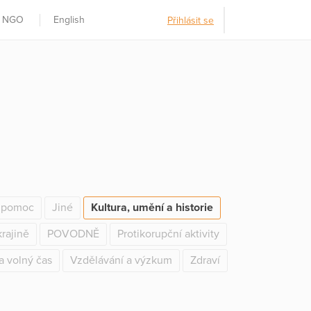
t NGO
English
Přihlásit se
í pomoc
Jiné
Kultura, umění a historie
rajině
POVODNĚ
Protikorupční aktivity
a volný čas
Vzdělávání a výzkum
Zdraví