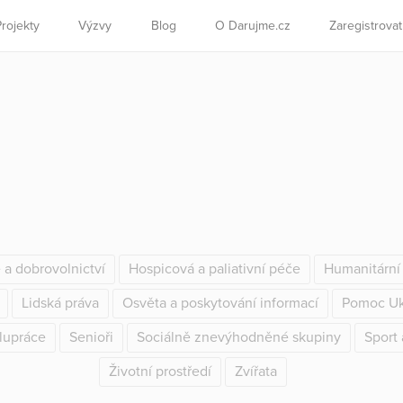
Projekty
Výzvy
Blog
O Darujme.cz
Zaregistrova
e a dobrovolnictví
Hospicová a paliativní péče
Humanitárn
Lidská práva
Osvěta a poskytování informací
Pomoc Uk
lupráce
Senioři
Sociálně znevýhodněné skupiny
Sport 
Životní prostředí
Zvířata