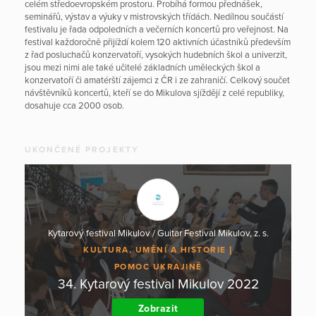
celém středoevropském prostoru. Probíhá formou přednášek,
seminářů, výstav a výuky v mistrovských třídách. Nedílnou součástí
festivalu je řada odpoledních a večerních koncertů pro veřejnost. Na
festival každoročně přijíždí kolem 120 aktivních účastníků především
z řad posluchačů konzervatoří, vysokých hudebních škol a univerzit,
jsou mezi nimi ale také učitelé základních uměleckých škol a
konzervatoří či amatérští zájemci z ČR i ze zahraničí. Celkový součet
návštěvníků koncertů, kteří se do Mikulova sjíždějí z celé republiky,
dosahuje cca 2000 osob.
UKONČENÉ PROJEKTY
Kytarový festival Mikulov / Guitar Festival Mikulov, z. s.
KULTURA, UMĚNÍ A HISTORIE
POMOC UKRAJINĚ
34. Kytarový festival Mikulov 2022
Zobrazit