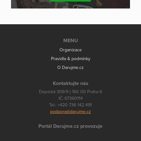
MENU
Organizace
Pravidla & podmínky
O Darujme.cz
Kontaktujte nás
Dejvická 306/9 | 160 00 Praha 6
IČ: 67360114
Tel.: +420 736 142 491
podpora@darujme.cz
Portál Darujme.cz provozuje