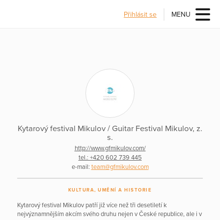
Přihlásit se
MENU
Kytarový festival Mikulov / Guitar Festival Mikulov, z.
s.
http://www.gfmikulov.com/
tel.: +420 602 739 445
e-mail:
team@gfmikulov.com
KULTURA, UMĚNÍ A HISTORIE
Kytarový festival Mikulov patří již více než tři desetiletí k
nejvýznamnějším akcím svého druhu nejen v České republice, ale i v