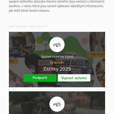
spojení aktivního způsobu trávení volného času seniorů s informační
osvětou, v rámci které jsou senioři vybaveni důležitými informacemi,
jak řešit tíživé životní situace.
AKTUÁLNÍ PROJEKTY
Spolek Hurá na Výlet!
SENIOŘI
Zážitky 2025
Podpořit
Vyzvat ostatní