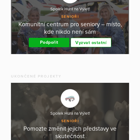
Spolek Hurá na Výlet!
SENIOŘI
Komunitní centrum pro seniory – místo,
kde nikdo není sám
Podpořit
Vyzvat ostatní
UKONČENÉ PROJEKTY
Spolek Hurá na Výlet!
SENIOŘI
Pomozte změnit jejich představy ve
skutečnost