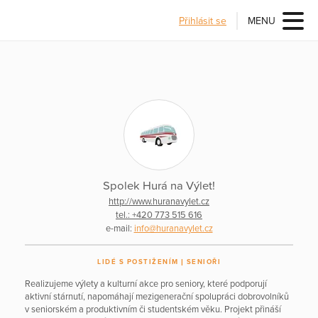
Přihlásit se
MENU
Spolek Hurá na Výlet!
http://www.huranavylet.cz
tel.: +420 773 515 616
e-mail:
info@huranavylet.cz
LIDÉ S POSTIŽENÍM
SENIOŘI
Realizujeme výlety a kulturní akce pro seniory, které podporují
aktivní stárnutí, napomáhají mezigenerační spolupráci dobrovolníků
v seniorském a produktivním či studentském věku. Projekt přináší