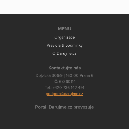
MENU
Organizace
Pravidla & podmínky
O Darujme.cz
Kontaktujte nás
Dejvická 306/9 | 160 00 Praha 6
IČ: 67360114
Tel.: +420 736 142 491
podpora@darujme.cz
Portál Darujme.cz provozuje