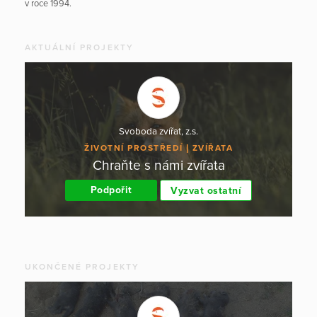
v roce 1994.
AKTUÁLNÍ PROJEKTY
Svoboda zvířat, z.s.
ŽIVOTNÍ PROSTŘEDÍ
ZVÍŘATA
Chraňte s námi zvířata
Podpořit
Vyzvat ostatní
UKONČENÉ PROJEKTY