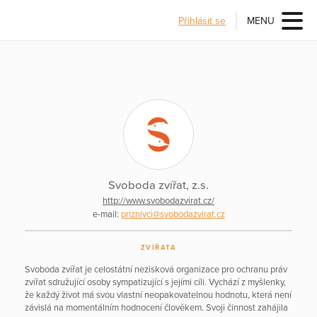
Přihlásit se
MENU
Svoboda zvířat, z.s.
http://www.svobodazvirat.cz/
e-mail:
priznivci@svobodazvirat.cz
ZVÍŘATA
Svoboda zvířat je celostátní nezisková organizace pro ochranu práv
zvířat sdružující osoby sympatizující s jejími cíli. Vychází z myšlenky,
že každý život má svou vlastní neopakovatelnou hodnotu, která není
závislá na momentálním hodnocení člověkem. Svoji činnost zahájila