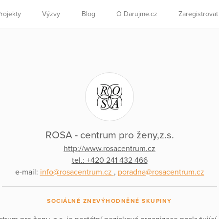
rojekty
Výzvy
Blog
O Darujme.cz
Zaregistrova
ROSA - centrum pro ženy,z.s.
http://www.rosacentrum.cz
tel.: +420 241 432 466
e-mail:
info@rosacentrum.cz
,
poradna@rosacentrum.cz
SOCIÁLNĚ ZNEVÝHODNĚNÉ SKUPINY