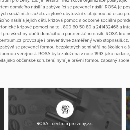
trum pro ženy, z.s. je nestátní nezisková organizace poskytujíc
em domácího násilí a zabývající se prevencí násilí. ROSA je po
ných sociálních služeb: azylové ubytování s utajenou adresou pr
cího násilí a jejich děti, krizová pomoc a odborné sociální porad
efonické krizové pomoci na tel. 800 60 50 80 a 241432466 a in
í pro všechny oběti domácího a partnerského násilí. ROSA krom
entrum.cz provozuje i preventivně zaměřený web stopnasili.cz,
 zabývá se prevencí formou bezplatných seminářů na školách a š
odbornou veřejnost. ROSA byla založena v roce 1993 jako nadace
ila jako občanské sdružení, nyní je právní formou zapsaný spole
ROSA - centrum pro ženy,z.s.