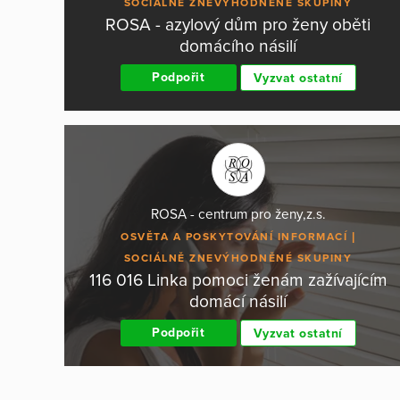
SOCIÁLNĚ ZNEVÝHODNĚNÉ SKUPINY
ROSA - azylový dům pro ženy oběti
domácího násilí
Podpořit
Vyzvat ostatní
ROSA - centrum pro ženy,z.s.
OSVĚTA A POSKYTOVÁNÍ INFORMACÍ
SOCIÁLNĚ ZNEVÝHODNĚNÉ SKUPINY
116 016 Linka pomoci ženám zažívajícím
domácí násilí
Podpořit
Vyzvat ostatní