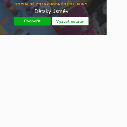
SOCIÁLNĚ ZNEVÝHODNĚNÉ SKUPINY
Dětský úsměv
Podpořit
Vyzvat ostatní