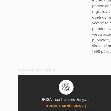
ROSA - cen
pomoc obět
registrova
oběti domá
včetně tel
poradenstv
webu rosac
publikace,
širokou i 
1998 působ
AKTUÁLNÍ PROJEKTY
ROSA - centrum pro ženy,z.s.
HUMANITÁRNÍ POMOC