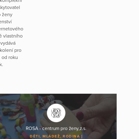
í komplexní
skytovatel
o ženy
enství
ternetového
ě vlastního
 vydává
kolení pro
, od roku
k.
ROSA - centrum pro ženy,z.s.
DĚTI, MLÁDEŽ, RODINA