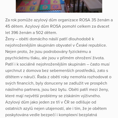
Za rok pomůže azylový dům organizace ROSA 35 ženám a
45 dětem. Azylový dům ROSA pomohl celkem za dvacet
let 396 ženám a 502 dětem.
Ženy – oběti domácího násilí patří dlouhodobě k
nejohroženějším skupinám obyvatel v České republice.
Nejen proto, že jsou podrobovány fyzickému a
psychickému tlaku, ale jsou v přímém ohrožení života.
Patří i k sociálně nejohroženějším skupinám – často musí
uprchnut z domova bez sebemenších prostředků, zato s
dítětem v náručí. Řada z obětí roky nemohla rozhodovat o
svých financích, byly donuceny se zadlužit ve prospěch
násilného partnera, jsou bez bytu. Oběti patří mezi ženy,
které mají největší problémy se získáním výživného.
Azylový dům jako jeden ze tří v ČR se odlišuje od
ostatních azylů nejen utajeností, ale i tím, že je obětem
poskytována vedle bezpečí i komplexní bezplatná