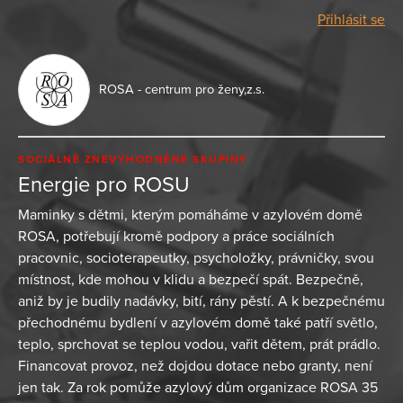
Přihlásit se
ROSA - centrum pro ženy,z.s.
SOCIÁLNĚ ZNEVÝHODNĚNÉ SKUPINY
Energie pro ROSU
Maminky s dětmi, kterým pomáháme v azylovém domě
ROSA, potřebují kromě podpory a práce sociálních
pracovnic, socioterapeutky, psycholožky, právničky, svou
místnost, kde mohou v klidu a bezpečí spát. Bezpečně,
aniž by je budily nadávky, bití, rány pěstí. A k bezpečnému
přechodnému bydlení v azylovém domě také patří světlo,
teplo, sprchovat se teplou vodou, vařit dětem, prát prádlo.
Financovat provoz, než dojdou dotace nebo granty, není
jen tak. Za rok pomůže azylový dům organizace ROSA 35