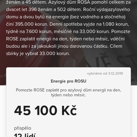
ženám a 45 dětem. Azylový dům ROSA pomohl celkem za
dvacet let 396 ženám a 502 dětem. Roční výdajazylového
domu a dvou bytů na energie (bez vodného a stočného)
činí 395.000 korun. Denní spotřeba vyjde na 1.080 korun,
týdně na 7.600 korun, měsíčně na 33.000 korun. Pomozte
ROSE zaplatit energii na den, týden nebo měsíc, vděčni
budou ale i za jakoukoli jinou darovanou částku. Cílem
sbírky je vybrat 33.000 korun.
vybíráme od 3.12.2019
Energie pro ROSU
Pomozte ROSE zaplatit pro azylový dům energii na den,
týden nebo měsíc.
45 100 Kč
přispělo
12 lidí