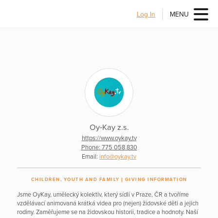
Log In
MENU
Oy-Kay z.s.
https://www.oykay.tv
Phone: 775 058 830
Email:
info@oykay.tv
CHILDREN, YOUTH AND FAMILY
GIVING INFORMATION
Jsme OyKay, umělecký kolektiv, který sídlí v Praze, ČR a tvoříme
vzdělávací animovaná krátká videa pro (nejen) židovské děti a jejich
rodiny. Zaměřujeme se na židovskou historii, tradice a hodnoty. Naší