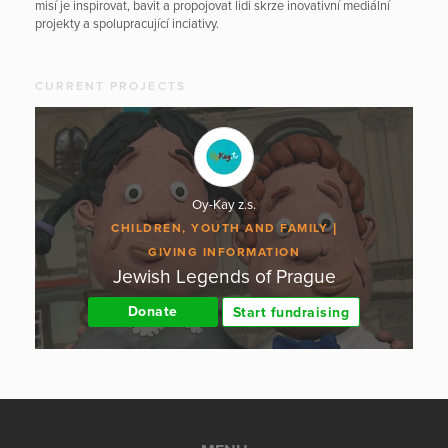
misí je inspirovat, bavit a propojovat lidi skrze inovativní mediální
projekty a spolupracující inciativy.
CURRENT PROJECTS
Oy-Kay z.s.
CHILDREN, YOUTH AND FAMILY
GIVING INFORMATION
Jewish Legends of Prague
Donate
Start fundraising