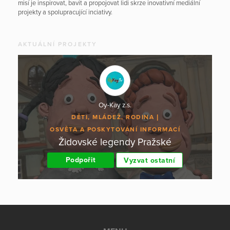
misí je inspirovat, bavit a propojovat lidi skrze inovativní mediální
projekty a spolupracující inciativy.
AKTUÁLNÍ PROJEKTY
Oy-Kay z.s.
DĚTI, MLÁDEŽ, RODINA
OSVĚTA A POSKYTOVÁNÍ INFORMACÍ
Židovské legendy Pražské
Podpořit
Vyzvat ostatní