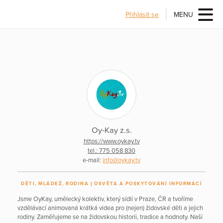
Přihlásit se
MENU
Oy-Kay z.s.
https://www.oykay.tv
tel.: 775 058 830
e-mail:
info@oykay.tv
DĚTI, MLÁDEŽ, RODINA
OSVĚTA A POSKYTOVÁNÍ INFORMACÍ
Jsme OyKay, umělecký kolektiv, který sídlí v Praze, ČR a tvoříme
vzdělávací animovaná krátká videa pro (nejen) židovské děti a jejich
rodiny. Zaměřujeme se na židovskou historii, tradice a hodnoty. Naší