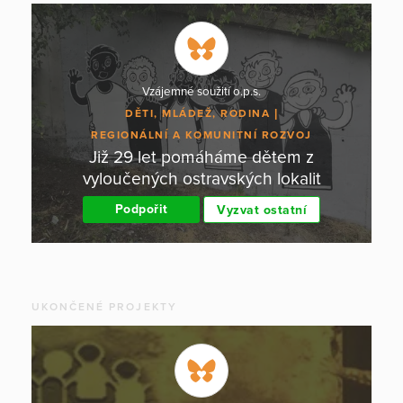
Vzájemné soužití o.p.s.
DĚTI, MLÁDEŽ, RODINA
REGIONÁLNÍ A KOMUNITNÍ ROZVOJ
Již 29 let pomáháme dětem z
vyloučených ostravských lokalit
Podpořit
Vyzvat ostatní
UKONČENÉ PROJEKTY