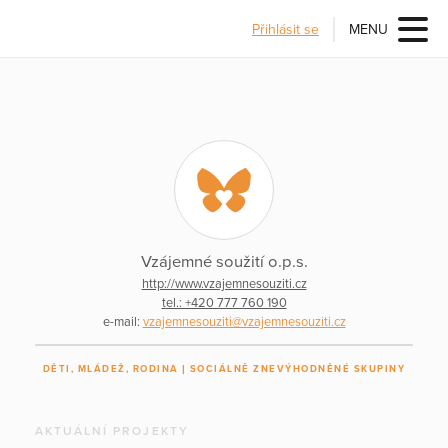
Přihlásit se
MENU
Vzájemné soužití o.p.s.
http://www.vzajemnesouziti.cz
tel.: +420 777 760 190
e-mail:
vzajemnesouziti@vzajemnesouziti.cz
DĚTI, MLÁDEŽ, RODINA
SOCIÁLNĚ ZNEVÝHODNĚNÉ SKUPINY
AKTUÁLNÍ PROJEKTY