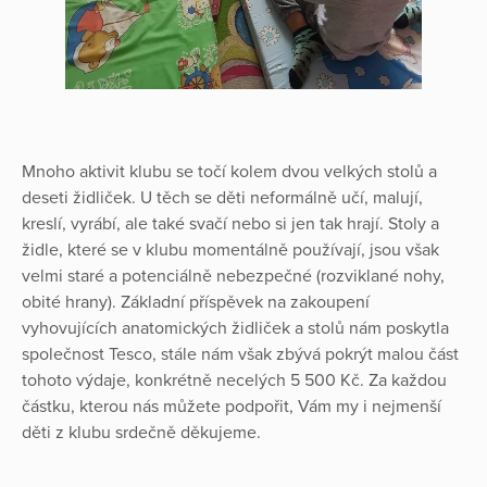
Mnoho aktivit klubu se točí kolem dvou velkých stolů a
deseti židliček. U těch se děti neformálně učí, malují,
kreslí, vyrábí, ale také svačí nebo si jen tak hrají. Stoly a
židle, které se v klubu momentálně používají, jsou však
velmi staré a potenciálně nebezpečné (rozviklané nohy,
obité hrany). Základní příspěvek na zakoupení
vyhovujících anatomických židliček a stolů nám poskytla
společnost Tesco, stále nám však zbývá pokrýt malou část
tohoto výdaje, konkrétně necelých 5 500 Kč. Za každou
částku, kterou nás můžete podpořit, Vám my i nejmenší
děti z klubu srdečně děkujeme.