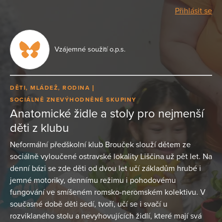
Přihlásit se
Vzájemné soužití o.p.s.
DĚTI, MLÁDEŽ, RODINA
SOCIÁLNĚ ZNEVÝHODNĚNÉ SKUPINY
Anatomické židle a stoly pro nejmenší
děti z klubu
Neformální předškolní klub Brouček slouží dětem ze
sociálně vyloučené ostravské lokality Liščina už pět let. Na
denní bázi se zde děti od dvou let učí základům hrubé i
jemné motoriky, dennímu režimu i pohodovému
fungování ve smíšeném romsko-neromském kolektivu. V
současné době děti sedí, tvoří, učí se i svačí u
rozviklaného stolu a nevyhovujících židlí, které mají svá