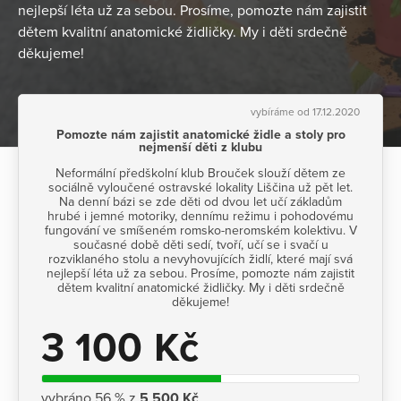
nejlepší léta už za sebou. Prosíme, pomozte nám zajistit
dětem kvalitní anatomické židličky. My i děti srdečně
děkujeme!
vybíráme od 17.12.2020
Pomozte nám zajistit anatomické židle a stoly pro
nejmenší děti z klubu
Neformální předškolní klub Brouček slouží dětem ze
sociálně vyloučené ostravské lokality Liščina už pět let.
Na denní bázi se zde děti od dvou let učí základům
hrubé i jemné motoriky, dennímu režimu i pohodovému
fungování ve smíšeném romsko-neromském kolektivu. V
současné době děti sedí, tvoří, učí se i svačí u
rozviklaného stolu a nevyhovujících židlí, které mají svá
nejlepší léta už za sebou. Prosíme, pomozte nám zajistit
dětem kvalitní anatomické židličky. My i děti srdečně
děkujeme!
3 100 Kč
vybráno 56 % z
5 500 Kč