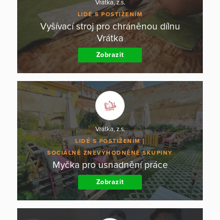
Vrátka, z.s.
LIDÉ S POSTIŽENÍM
Vyšívací stroj pro chráněnou dílnu
Vrátka
Zobrazit
Vrátka, z.s.
LIDÉ S POSTIŽENÍM
SOCIÁLNĚ ZNEVÝHODNĚNÉ SKUPINY
Myčka pro usnadnění práce
Zobrazit