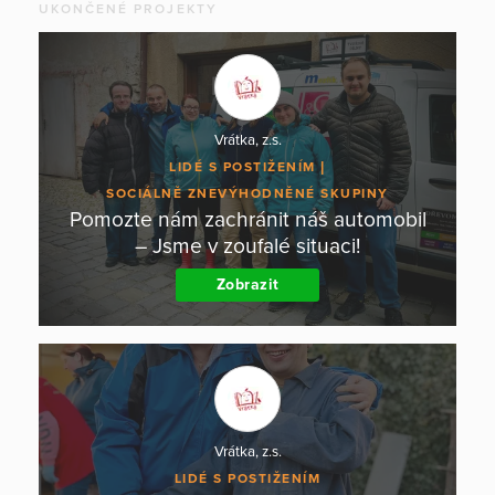
UKONČENÉ PROJEKTY
Vrátka, z.s.
LIDÉ S POSTIŽENÍM
SOCIÁLNĚ ZNEVÝHODNĚNÉ SKUPINY
Pomozte nám zachránit náš automobil
– Jsme v zoufalé situaci!
Zobrazit
Vrátka, z.s.
LIDÉ S POSTIŽENÍM