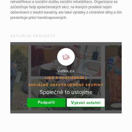
rekvalifikace a sociální službu sociální rehabilitace. Organizace se
zúčastňuje řady společenských akcí, na kterých prodává nejen
občerstvení z vlastní kavárny, ale také výrobky z chráněné dílny a tím
prezentuje práci handicapovaných.
AKTUÁLNÍ PROJEKTY
Vrátka, z.s.
LIDÉ S POSTIŽENÍM
SOCIÁLNĚ ZNEVÝHODNĚNÉ SKUPINY
Společně to ustojíme
Podpořit
Vyzvat ostatní