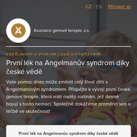
CZ
/
EN
Přihlásit se
Asociace genové terapie, z.s.
VZDĚLÁVÁNÍ A VÝZKUM
LIDÉ S POSTIŽENÍM
První lék na Angelmanův syndrom díky
české vědě
Vaše pomoc dnes může změnit celý život dětí s
Angelmanovým syndromem. Přispějte k vývoji první české
genové terapie, která vrátí naději rodinám, jež denně
bojují s touto nemocí. Společně dokážeme proměnit sen o
léčbě ve skutečnost!
První lék na Angelmanův syndrom díky české vědě