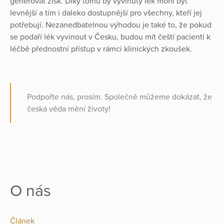
generovat zisk. Díky tomu by vyvinutý lék mohl být
levnější a tím i daleko dostupnější pro všechny, kteří jej
potřebují. Nezanedbatelnou výhodou je také to, že pokud
se podaří lék vyvinout v Česku, budou mít čeští pacienti k
léčbě přednostní přístup v rámci klinických zkoušek.
Podpořte nás, prosím. Společně můžeme dokázat, že
česká věda mění životy!
O nás
Článek