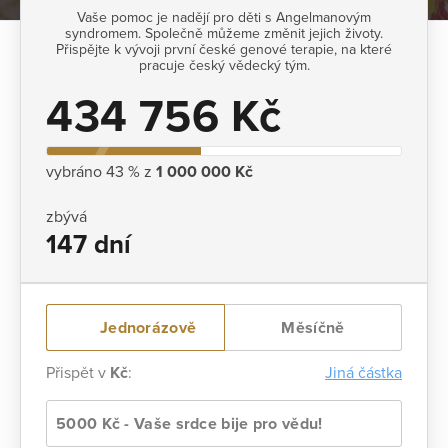
Vaše pomoc je nadějí pro děti s Angelmanovým
syndromem. Společně můžeme změnit jejich životy.
Přispějte k vývoji první české genové terapie, na které
pracuje český vědecký tým.
434 756 Kč
vybráno 43 % z
1 000 000 Kč
zbývá
147 dní
Jednorázově
Měsíčně
Přispět v
Kč
:
Jiná částka
5000 Kč - Vaše srdce bije pro vědu!