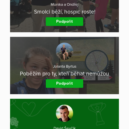
Monika a Ondřej
Smolci běží, hospic roste!
Podpořit
Jolanta Byrtus
Poběžím pro ty, kteří běhat nemůžou
Podpořit
David Ševčík