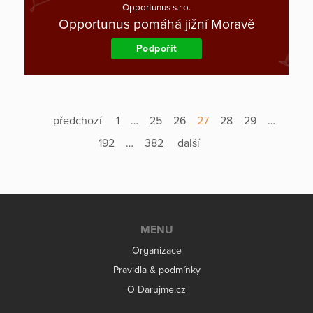
Opportunus s.r.o.
Opportunus pomáhá jižní Moravě
Podpořit
předchozí
1
…
25
26
27
28
29
…
192
…
382
další
MENU
Organizace
Pravidla & podmínky
O Darujme.cz