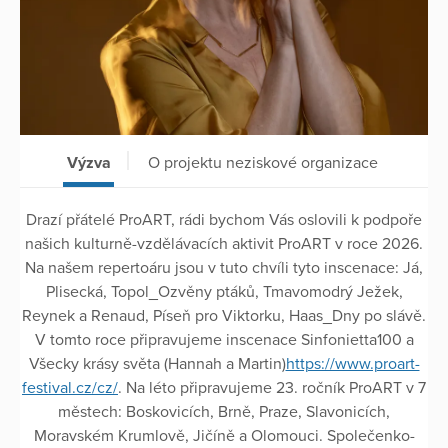
Výzva
O projektu neziskové organizace
Drazí přátelé ProART, rádi bychom Vás oslovili k podpoře
našich kulturně-vzdělávacích aktivit ProART v roce 2026.
Na našem repertoáru jsou v tuto chvíli tyto inscenace: Já,
Plisecká, Topol_Ozvěny ptáků, Tmavomodrý Ježek,
Reynek a Renaud, Píseň pro Viktorku, Haas_Dny po slávě.
V tomto roce připravujeme inscenace Sinfonietta100 a
Všecky krásy světa (Hannah a Martin)
https://www.proart-
festival.cz/cz/
. Na léto připravujeme 23. ročník ProART v 7
městech: Boskovicích, Brně, Praze, Slavonicích,
Moravském Krumlově, Jičíně a Olomouci. Společenko-