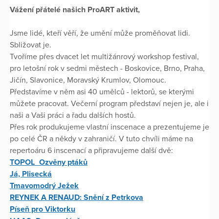
Vážení přátelé našich ProART aktivit,
Jsme lidé, kteří věří, že umění může proměňovat lidi.
Sbližovat je.
Tvoříme přes dvacet let multižánrový workshop festival,
pro letošní rok v sedmi městech - Boskovice, Brno, Praha,
Jičín, Slavonice, Moravský Krumlov, Olomouc.
Představíme v něm asi 40 umělců - lektorů, se kterými
můžete pracovat. Večerní program představí nejen je, ale i
naši a Vaši práci a řadu dalších hostů.
Přes rok produkujeme vlastní inscenace a prezentujeme je
po celé ČR a někdy v zahraničí. V tuto chvíli máme na
repertoáru 6 inscenací a připravujeme další dvě:
TOPOL_Ozvěny ptáků
Já, Plisecká
Tmavomodrý Ježek
REYNEK A RENAUD: Snění z Petrkova
Píseň pro Viktorku