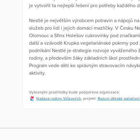
je vytvořit ta nejlepší řešení pro potřeby každého d
Nestlé je největším výrobcem potravin a nápojů na 
služeb pro lidi i jejich domácí mazlíčky. V Česku N
Olomouc a Sfinx Holešov cukrovinky pod značkami O
další a vzávodě Krupka vegetariánské pokrmy po
podnikání Nestlé je strategie rozvoje vyváženého 
rodiny, a především žáky základních škol prostředn
Program vede děti ke správným stravovacím návy
aktivity.
Vybranými prostředky bude podpořena organizace:
Nadace rodiny Vlčkových
, projekt:
Rozvoj dětské paliativn