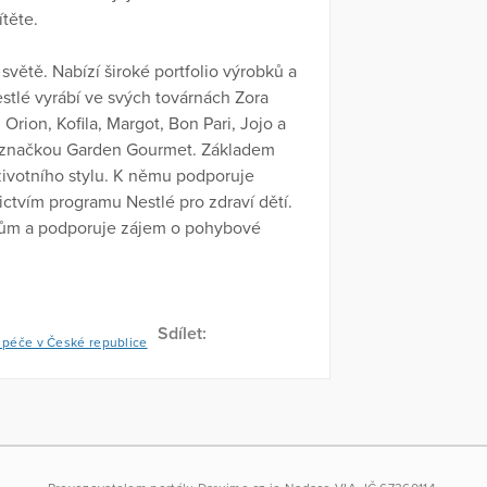
ítěte.
světě. Nabízí široké portfolio výrobků a
estlé vyrábí ve svých továrnách Zora
rion, Kofila, Margot, Bon Pari, Jojo a
d značkou Garden Gourmet. Základem
životního stylu. K němu podporuje
ictvím programu Nestlé pro zdraví dětí.
kům a podporuje zájem o pohybové
Sdílet:
í péče v České republice