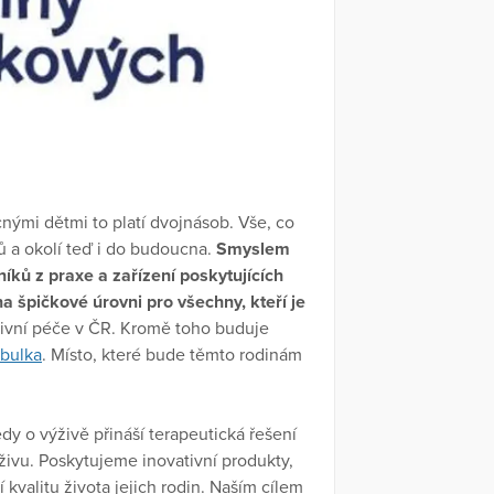
nými dětmi to platí dvojnásob. Vše, co
nů a okolí teď i do budoucna.
Smyslem
ků z praxe a zařízení poskytujících
na špičkové úrovni pro všechny, kteří je
tivní péče v ČR. Kromě toho buduje
ibulka
. Místo, které bude těmto rodinám
ědy o výživě přináší terapeutická řešení
ýživu. Poskytujeme inovativní produkty,
í kvalitu života jejich rodin. Naším cílem