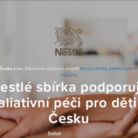
Česko s.r.o.
: Dárcovská výzva pro projekt
Rozvoj dětské paliativní péče
republice
estlé sbírka podporu
aliativní péči pro děti
Česku
Sdílet: