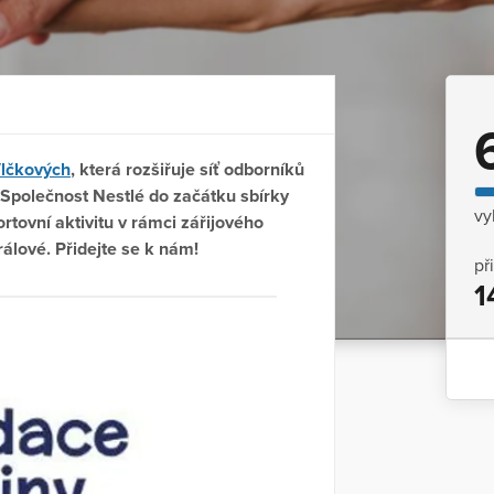
Vlčkových
, která rozšiřuje síť odborníků
 Společnost Nestlé do začátku sbírky
vy
tovní aktivitu v rámci zářijového
álové. Přidejte se k nám!
př
1