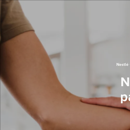
Nestlé 
N
p