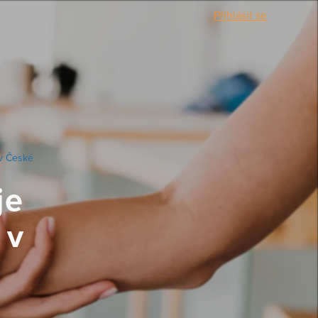
Přihlásit se
 v České
je
 v