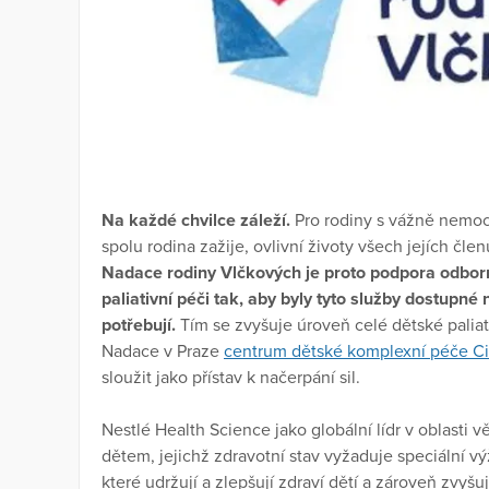
Na každé chvilce záleží.
Pro rodiny s vážně nemoc
spolu rodina zažije, ovlivní životy všech jejích čle
Nadace rodiny Vlčkových je proto podpora odborní
paliativní péči tak, aby byly tyto služby dostupné 
potřebují.
Tím se zvyšuje úroveň celé dětské palia
Nadace v Praze
centrum dětské komplexní péče C
sloužit jako přístav k načerpání sil.
Nestlé Health Science jako globální lídr v oblasti v
dětem, jejichž zdravotní stav vyžaduje speciální v
které udržují a zlepšují zdraví dětí a zároveň zvyšuj