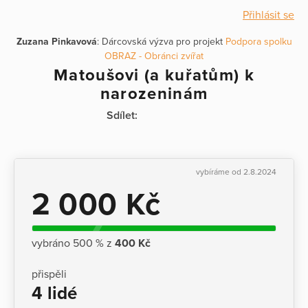
Přihlásit se
Zuzana Pinkavová
: Dárcovská výzva pro projekt
Podpora spolku
OBRAZ - Obránci zvířat
Matoušovi (a kuřatům) k
narozeninám
Sdílet:
vybíráme od 2.8.2024
2 000 Kč
vybráno 500 % z
400 Kč
přispěli
4 lidé